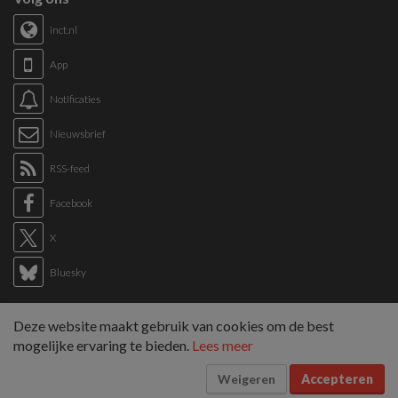
inct.nl
App
Notificaties
Nieuwsbrief
RSS-feed
Facebook
X
Bluesky
Links
Deze website maakt gebruik van cookies om de best
Sitemap
mogelijke ervaring te bieden.
Lees meer
Tags overzicht
Weigeren
Accepteren