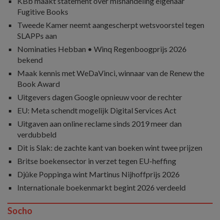
KBb maakt statement over mishandeling eigenaar
Fugitive Books
Tweede Kamer neemt aangescherpt wetsvoorstel tegen
SLAPPs aan
Nominaties Hebban • Winq Regenboogprijs 2026
bekend
Maak kennis met WeDaVinci, winnaar van de Renew the
Book Award
Uitgevers dagen Google opnieuw voor de rechter
EU: Meta schendt mogelijk Digital Services Act
Uitgaven aan online reclame sinds 2019 meer dan
verdubbeld
Dit is Slak: de zachte kant van boeken wint twee prijzen
Britse boekensector in verzet tegen EU-heffing
Djûke Poppinga wint Martinus Nijhoffprijs 2026
Internationale boekenmarkt begint 2026 verdeeld
Socho