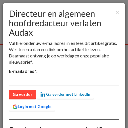
Directeur en algemeen
×
hoofdredacteur verlaten
Togg
navig
Audax
Vul hieronder uw e-mailadres in en lees dit artikel gratis.
We sturen u dan een link om het artikel te lezen.
Alle media
Publieksmedia
Vakmedia
Educatieve media
Daarnaast ontvang je op werkdagen onze populaire
nieuwsbrief.
inct
Publieksmedia
Directeur en algemeen hoofdredacteur
E-mailadres
*
:
verlaten Audax
Directeur en algemeen
hoofdredacteur verlaten
Ga verder met LinkedIn
Ga verder
Audax
Login met Google