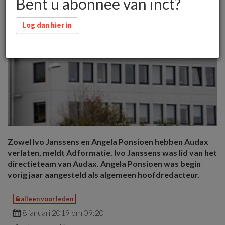
Bent u abonnee van inct?
Log dan hier in
Zowel Ivo Janssens en Angela Ponsioen hebben Audax
verlaten, meldt Adformatie. Ivo Janssens was lid van het
directieteam van Audax. Angela Ponsioen was begin
vorig jaar aangesteld als algemeen hoofdredacteur.
alleen voor leden
8 januari 2019 om 09:20