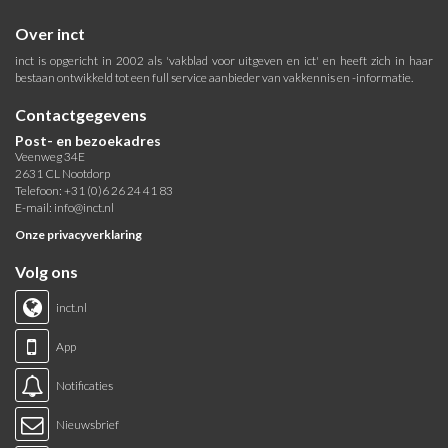
Over inct
inct is opgericht in 2002 als 'vakblad voor uitgeven en ict' en heeft zich in haar
bestaan ontwikkeld tot een full service aanbieder van vakkennis en -informatie.
Contactgegevens
Post- en bezoekadres
Veenweg 34E
2631 CL Nootdorp
Telefoon: +31 (0)6 26 24 41 83
E-mail:
info@inct.nl
Onze privacyverklaring
Volg ons
inct.nl
App
Notificaties
Nieuwsbrief