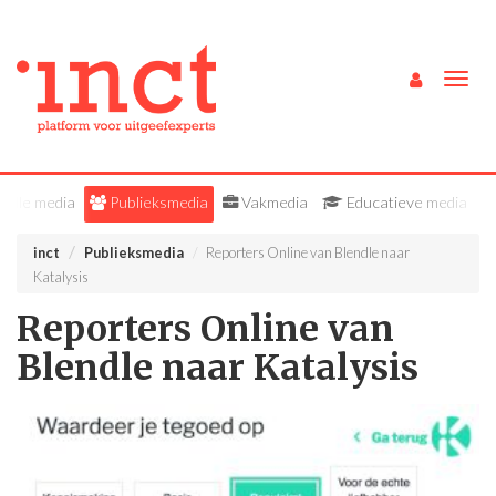
Togg
navig
Alle media
Publieksmedia
Vakmedia
Educatieve media
inct
Publieksmedia
Reporters Online van Blendle naar
Katalysis
Reporters Online van
Blendle naar Katalysis