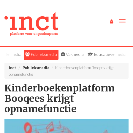
Togg
navig
Alle media
Publieksmedia
Vakmedia
Educatieve media
inct
Publieksmedia
Kinderboekenplatform Booqees krijgt
opnamefunctie
Kinderboekenplatform
Booqees krijgt
opnamefunctie