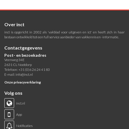
Over inct
inct is opgericht in 2002 als 'vakblad voor uitgeven en ict' en heeft zich in haar
bestaan ontwikkeld tot een full service aanbieder van vakkennis en -informatie.
Contactgegevens
Post- en bezoekadres
Veenweg 34E
2631 CL Nootdorp
Telefoon: +31 (0)6 26 24 41 83
E-mail:
info@inct.nl
Onze privacyverklaring
Volg ons
inct.nl
App
Notificaties