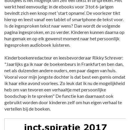
Booqees is het mogelijk om zelf een tekst in te spreken. Het
werkt heel eenvoudig: in de ebooks voor 3 tot 6-jarigen
bevindt zich een knop met ‘start opname’. De voorlezer tikt
hierop en leest vanaf een tablet of smartphone de tekst voor.
Is de ingesproken tekst naar wens? Dan wordt de volgende
pagina ingesproken, en zo verder. Kinderen kunnen daarna op
hun gemak en op elk gewenst moment naar het persoonlijk
ingesproken audioboek luisteren.
Kinderboekenredacteur en leesbevorderaar Rikky Schrever:
"Jaarlijks ga ik naar de boekenbeurs in Frankfurt en ben dan,
net als duizenden andere ouders, een paar dagen van huis.
Vooral voor mijn jongste dochter is dat best een gemis omdat
ik haar elke avond voorlees. Zo leuk dat ik nu de mogelijkheid
heb om van tevoren een verhaaltje met persoonlijke
boodschap in te spreken" De functie kan daarnaast ook
gebruikt worden door kinderen zelf om hun eigen verhaal te
vertellen bij de boeken.