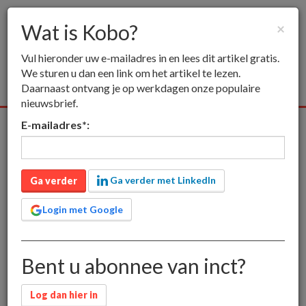
Wat is Kobo?
×
Togg
Vul hieronder uw e-mailadres in en lees dit artikel gratis.
navig
We sturen u dan een link om het artikel te lezen.
Daarnaast ontvang je op werkdagen onze populaire
nieuwsbrief.
E-mailadres
*
:
Alle media
Publieksmedia
Vakmedia
Educatieve media
inct
Publieksmedia
Wat is Kobo?
Ga verder met LinkedIn
Wat is Kobo?
Ga verder
Login met Google
Indigo is de grootste boekhandelsketen van Canada,
Bent u abonnee van inct?
met veel vestigingen en een grote webstore. In eigen
land en in de VS heeft het bedrijf in maart 2010 met
succes zijn eigen e-readers en software gelanceerd
Log dan hier in