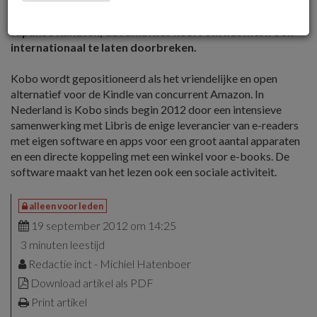
onder de naam Kobo. Het bedrijf dat hiervoor door
Indigo werd opgezet is eind 2011 overgenomen door het
Japanse Rakuten, dat ambities heeft om het merk ook
internationaal te laten doorbreken.
Kobo wordt gepositioneerd als het vriendelijke en open
alternatief voor de Kindle van concurrent Amazon. In
Nederland is Kobo sinds begin 2012 door een intensieve
samenwerking met Libris de enige leverancier van e-readers
met eigen software en apps voor een groot aantal apparaten
en een directe koppeling met een winkel voor e-books. De
software maakt van het lezen ook een sociale activiteit.
alleen voor leden
19 september 2012 om 14:25
3 minuten leestijd
Redactie inct - Michiel Hatenboer
Download artikel als PDF
Print artikel