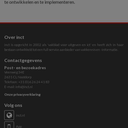
te ontwikkelen en te implementeren.
Over inct
inct is opgericht in 2002 als 'vakblad voor uitgeven en ict' en heeft zich in haar
bestaan ontwikkeld tot een full service aanbieder van vakkennis en -informatie.
Contactgegevens
Post- en bezoekadres
Veenweg 34E
2631 CL Nootdorp
Telefoon: +31 (0)6 26 24 41 83
E-mail:
info@inct.nl
Onze privacyverklaring
Volg ons
inct.nl
App