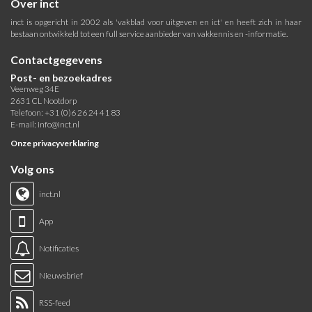
Over inct
inct is opgericht in 2002 als 'vakblad voor uitgeven en ict' en heeft zich in haar
bestaan ontwikkeld tot een full service aanbieder van vakkennis en -informatie.
Contactgegevens
Post- en bezoekadres
Veenweg 34E
2631 CL Nootdorp
Telefoon: +31 (0)6 26 24 41 83
E-mail:
info@inct.nl
Onze privacyverklaring
Volg ons
inct.nl
App
Notificaties
Nieuwsbrief
RSS-feed