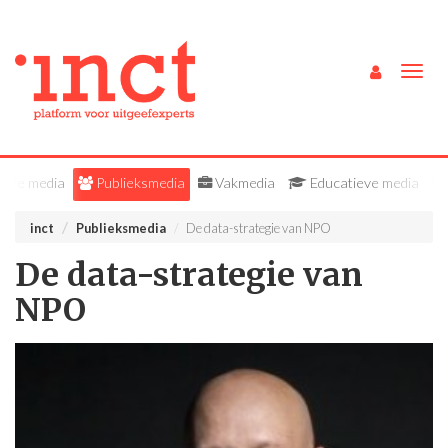
Togg
navig
Alle media
Publieksmedia
Vakmedia
Educatieve media
inct
Publieksmedia
De data-strategie van NPO
De data-strategie van
NPO