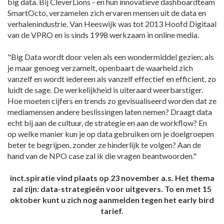
big data. Bij CleverLions - en hun innovatieve dashboardteam
SmartOcto, verzamelen zich ervaren mensen uit de data en
verhalenindustrie. Van Heeswijk was tot 2013 Hoofd Digitaal
van de VPRO en is sinds 1998 werkzaam in online media.
"Big Data wordt door velen als een wondermiddel gezien; als
je maar genoeg verzamelt, openbaart de waarheid zich
vanzelf en wordt iedereen als vanzelf effectief en efficient, zo
luidt de sage. De werkelijkheid is uiteraard weerbarstiger.
Hoe moeten cijfers en trends zo gevisualiseerd worden dat ze
mediamensen andere beslissingen laten nemen? Draagt data
echt bij aan de cultuur, de strategie en aan de workflow? En
op welke manier kun je op data gebruiken om je doelgroepen
beter te begrijpen, zonder ze hinderlijk te volgen? Aan de
hand van de NPO case zal ik die vragen beantwoorden."
inct.spiratie vind plaats op 23 november a.s. Het thema
zal zijn: data-strategieën voor uitgevers. To en met 15
oktober kunt u zich nog aanmelden tegen het early bird
tarief.