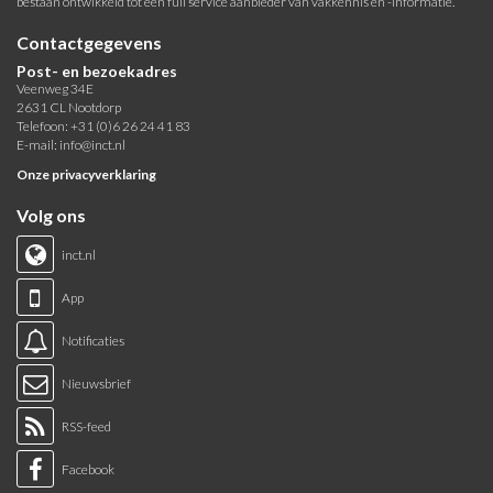
bestaan ontwikkeld tot een full service aanbieder van vakkennis en -informatie.
Contactgegevens
Post- en bezoekadres
Veenweg 34E
2631 CL Nootdorp
Telefoon: +31 (0)6 26 24 41 83
E-mail:
info@inct.nl
Onze privacyverklaring
Volg ons
inct.nl
App
Notificaties
Nieuwsbrief
RSS-feed
Facebook