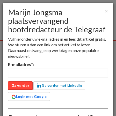
Marijn Jongsma
×
plaatsvervangend
Togg
navig
hoofdredacteur de Telegraaf
Vul hieronder uw e-mailadres in en lees dit artikel gratis.
We sturen u dan een link om het artikel te lezen.
Vakmedia
Educatieve media
Nieuwsmedia
Boekhandel
Daarnaast ontvang je op werkdagen onze populaire
nieuwsbrief.
inct
Nieuwsmedia
Marijn Jongsma plaatsvervangend
E-mailadres
*
:
hoofdredacteur de Telegraaf
Marijn Jongsma
plaatsvervangend
Ga verder met LinkedIn
Ga verder
hoofdredacteur de
Login met Google
Telegraaf