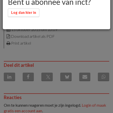
Bent u abonnee van inct?
Log dan hier in
alleen voor leden
15 oktober 2015 om 10:09
Download artikel als PDF
Print artikel
Deel dit artikel
Reacties
Om te kunnen reageren moet je zijn ingelogd.
Login of maak
gratis een account aan
.