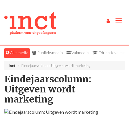
Togg
navig
Alle media
Publieksmedia
Vakmedia
Educatieve medi
inct
Eindejaarscolumn: Uitgeven wordt marketing
Eindejaarscolumn:
Uitgeven wordt
marketing