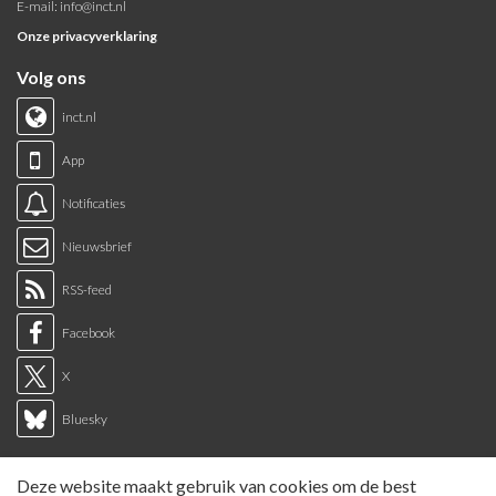
E-mail:
info@inct.nl
Onze privacyverklaring
Volg ons
inct.nl
App
Notificaties
Nieuwsbrief
RSS-feed
Facebook
X
Bluesky
Links
Deze website maakt gebruik van cookies om de best