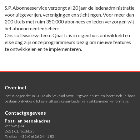
S.P. Abonneeservice verzorgt al 20 jaar de ledenadministratie
voor uitgeverijen, verenigingen en stichtingen. Voor meer dan
200 titels met ruim 350.000 abonnees en leden verzorgen wij
het abonnementenbeheer.
Ons softwaresysteem Quartz is in eigen huis ontwikkeld en
elke dag zijn onze programmeurs bezig om nieuwe features
te ontwikkelen en te implementeren.
Over inct
inct is opgericht in 2002 als 'vakblad voor uitgeven en ict' en heeft zich in haar
bestaan ontwikkeld tot een full service aanbieder van vakkennis en -informatie.
Contactgegevens
Post- en bezoekadres
Veenweg 34E
2631 CL Nootdorp
Telefoon: +31 (0)6 26 24 41 83