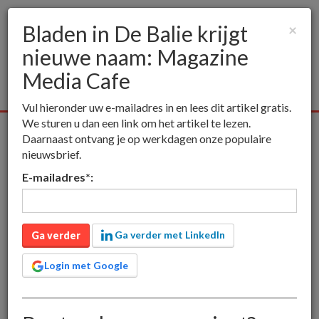
Bladen in De Balie krijgt
×
nieuwe naam: Magazine
Togg
navig
Media Cafe
Vul hieronder uw e-mailadres in en lees dit artikel gratis.
We sturen u dan een link om het artikel te lezen.
Alle media
Publieksmedia
Vakmedia
Educatieve media
Daarnaast ontvang je op werkdagen onze populaire
nieuwsbrief.
inct
Publieksmedia
Bladen in De Balie krijgt nieuwe naam:
E-mailadres
*
:
Magazine Media Cafe
Bladen in De Balie krijgt
nieuwe naam: Magazine
Ga verder met LinkedIn
Ga verder
Media Cafe
Login met Google