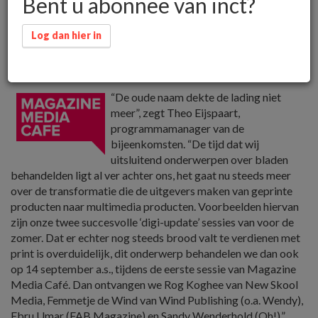
Bent u abonnee van inct?
Na elf jaar krijgt Bladen in De Balie, het platform waar
collega’s en vakgenoten uit de
Log dan hier in
publiekstijdschriftenbranche elkaar ontmoeten, een
nieuwe naam: Magazine Media Café.
“De oude naam dekte de lading niet
meer”, zegt Theo Eijspaart,
programmamanager van de
bijeenkomsten. “De tijd dat wij
uitsluitend onderwerpen over bladen
behandelden ligt al ver achter ons, het gaat nu steeds meer
over de transformatie die de uitgevers maken van geprinte
producten naar multimedia producten. Voorbeelden hiervan
zijn onze twee succesvolle ‘digi-update’ sessies van voor de
zomer. Dat er echter nog steeds brood valt te verdienen met
print is overduidelijk, dit onderwerp behandelen we dan ook
op 14 september a.s., tijdens de eerste sessie van Magazine
Media Café. Dan ontvangen we Rog Koghee van New Skool
Media, Femmetje de Wind van Wind Publishing (o.a. Wendy),
Ebru Umar (FAB Magazine) en Sandy Wenderhold (Oh!).”