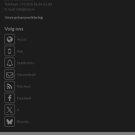
Telefoon: +31 (0)6 26 24 41 83
E-mail:
info@inct.nl
Onze privacyverklaring
Volg ons
inct.nl
App
Notificaties
Nieuwsbrief
RSS-feed
Facebook
X
Bluesky