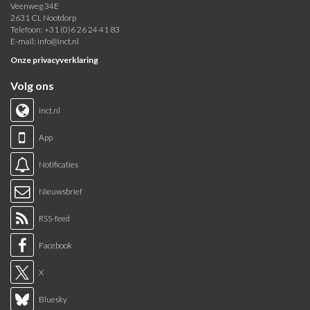
Veenweg 34E
2631 CL Nootdorp
Telefoon: +31 (0)6 26 24 41 83
E-mail:
info@inct.nl
Onze privacyverklaring
Volg ons
inct.nl
App
Notificaties
Nieuwsbrief
RSS-feed
Facebook
X
Bluesky