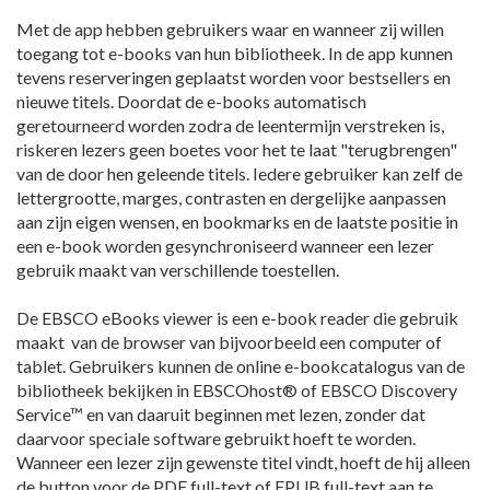
Met de app hebben gebruikers waar en wanneer zij willen
toegang tot e-books van hun bibliotheek. In de app kunnen
tevens reserveringen geplaatst worden voor bestsellers en
nieuwe titels. Doordat de e-books automatisch
geretourneerd worden zodra de leentermijn verstreken is,
riskeren lezers geen boetes voor het te laat "terugbrengen"
van de door hen geleende titels. Iedere gebruiker kan zelf de
lettergrootte, marges, contrasten en dergelijke aanpassen
aan zijn eigen wensen, en bookmarks en de laatste positie in
een e-book worden gesynchroniseerd wanneer een lezer
gebruik maakt van verschillende toestellen.
De EBSCO eBooks viewer is een e-book reader die gebruik
maakt van de browser van bijvoorbeeld een computer of
tablet. Gebruikers kunnen de online e-bookcatalogus van de
bibliotheek bekijken in EBSCOhost® of EBSCO Discovery
Service™ en van daaruit beginnen met lezen, zonder dat
daarvoor speciale software gebruikt hoeft te worden.
Wanneer een lezer zijn gewenste titel vindt, hoeft de hij alleen
de button voor de PDF full-text of EPUB full-text aan te