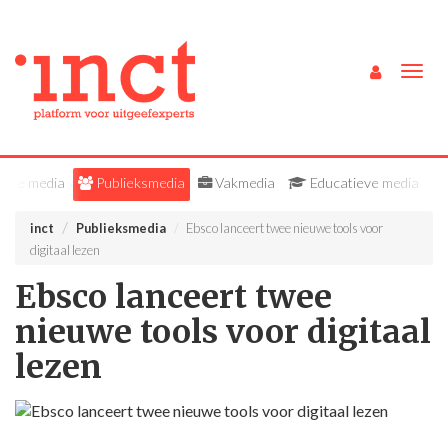
Togg
navig
Alle media
Publieksmedia
Vakmedia
Educatieve media
inct
Publieksmedia
Ebsco lanceert twee nieuwe tools voor
digitaal lezen
Ebsco lanceert twee
nieuwe tools voor digitaal
lezen