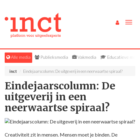
Togg
navig
Alle media
Publieksmedia
Vakmedia
Educatieve medi
inct
Eindejaarscolumn: De uitgeverij in een neerwaartse spiraal?
Eindejaarscolumn: De
uitgeverij in een
neerwaartse spiraal?
Creativiteit zit in mensen. Mensen moet je binden. De