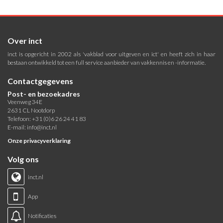
Over inct
inct is opgericht in 2002 als 'vakblad voor uitgeven en ict' en heeft zich in haar
bestaan ontwikkeld tot een full service aanbieder van vakkennis en -informatie.
Contactgegevens
Post- en bezoekadres
Veenweg 34E
2631 CL Nootdorp
Telefoon: +31 (0)6 26 24 41 83
E-mail:
info@inct.nl
Onze privacyverklaring
Volg ons
inct.nl
App
Notificaties