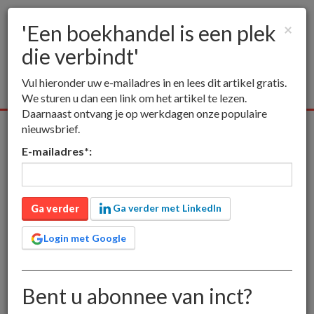
'Een boekhandel is een plek
×
die verbindt'
Togg
navig
Vul hieronder uw e-mailadres in en lees dit artikel gratis.
We sturen u dan een link om het artikel te lezen.
Daarnaast ontvang je op werkdagen onze populaire
nieuwsbrief.
Alle media
Publieksmedia
Vakmedia
Educatieve media
E-mailadres
*
:
inct
Publieksmedia
'Een boekhandel is een plek die verbindt'
'Een boekhandel is een
Ga verder met LinkedIn
Ga verder
plek die verbindt'
Login met Google
Bent u abonnee van inct?
alleen voor leden