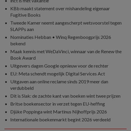
inct is met vakantie
KBb maakt statement over mishandeling eigenaar
Fugitive Books
Tweede Kamer neemt aangescherpt wetsvoorstel tegen
SLAPPs aan
Nominaties Hebban • Winq Regenboogprijs 2026
bekend
Maak kennis met WeDaVinci, winnaar van de Renew the
Book Award
Uitgevers dagen Google opnieuw voor de rechter
EU: Meta schendt mogelijk Digital Services Act
Uitgaven aan online reclame sinds 2019 meer dan
verdubbeld
Dit is Slak: de zachte kant van boeken wint twee prijzen
Britse boekensector in verzet tegen EU-heffing
Djûke Poppinga wint Martinus Nijhoffprijs 2026
Internationale boekenmarkt begint 2026 verdeeld