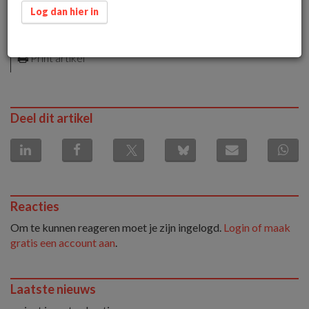
24 april 2015 om 08:51
Log dan hier in
1 minuut leestijd
Download artikel als PDF
Print artikel
Deel dit artikel
Reacties
Om te kunnen reageren moet je zijn ingelogd.
Login of maak
gratis een account aan
.
Laatste nieuws