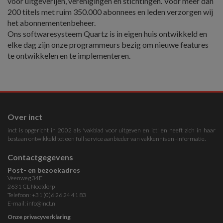
voor uitgeverijen, verenigingen en stichtingen. Voor meer dan
200 titels met ruim 350.000 abonnees en leden verzorgen wij
het abonnementenbeheer.
Ons softwaresysteem Quartz is in eigen huis ontwikkeld en
elke dag zijn onze programmeurs bezig om nieuwe features
te ontwikkelen en te implementeren.
Over inct
inct is opgericht in 2002 als 'vakblad voor uitgeven en ict' en heeft zich in haar
bestaan ontwikkeld tot een full service aanbieder van vakkennis en -informatie.
Contactgegevens
Post- en bezoekadres
Veenweg 34E
2631 CL Nootdorp
Telefoon: +31 (0)6 26 24 41 83
E-mail:
info@inct.nl
Onze privacyverklaring