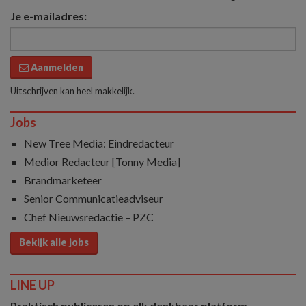
Je e-mailadres:
Aanmelden
Uitschrijven kan heel makkelijk.
Jobs
New Tree Media: Eindredacteur
Medior Redacteur [Tonny Media]
Brandmarketeer
Senior Communicatieadviseur
Chef Nieuwsredactie – PZC
Bekijk alle jobs
LINE UP
Praktisch publiceren op elk denkbaar platform