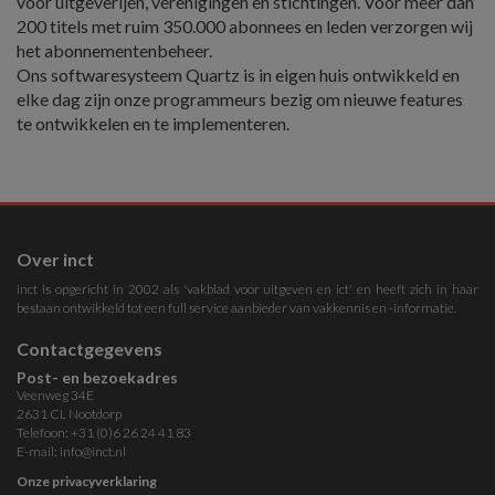
voor uitgeverijen, verenigingen en stichtingen. Voor meer dan
200 titels met ruim 350.000 abonnees en leden verzorgen wij
het abonnementenbeheer.
Ons softwaresysteem Quartz is in eigen huis ontwikkeld en
elke dag zijn onze programmeurs bezig om nieuwe features
te ontwikkelen en te implementeren.
Over inct
inct is opgericht in 2002 als 'vakblad voor uitgeven en ict' en heeft zich in haar
bestaan ontwikkeld tot een full service aanbieder van vakkennis en -informatie.
Contactgegevens
Post- en bezoekadres
Veenweg 34E
2631 CL Nootdorp
Telefoon: +31 (0)6 26 24 41 83
E-mail:
info@inct.nl
Onze privacyverklaring