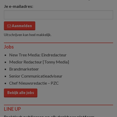
Je e-mailadres:
Aanmelden
Uitschrijven kan heel makkelijk.
Jobs
New Tree Media: Eindredacteur
Medior Redacteur [Tonny Media]
Brandmarketeer
Senior Communicatieadviseur
Chef Nieuwsredactie – PZC
Bekijk alle jobs
LINE UP
Praktisch publiceren op elk denkbaar platform