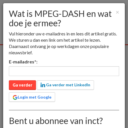
Wat is MPEG-DASH en wat
×
doe je ermee?
Togg
navig
Vul hieronder uw e-mailadres in en lees dit artikel gratis.
We sturen u dan een link om het artikel te lezen.
Daarnaast ontvang je op werkdagen onze populaire
nieuwsbrief.
Alle media
Publieksmedia
Vakmedia
Educatieve media
E-mailadres
*
:
inct
Publieksmedia
Wat is MPEG-DASH en wat doe je ermee?
Wat is MPEG-DASH en
Ga verder met LinkedIn
Ga verder
wat doe je ermee?
Login met Google
Bent u abonnee van inct?
alleen voor leden