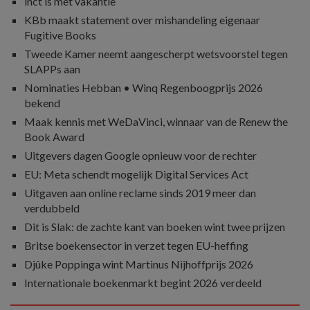
inct is met vakantie
KBb maakt statement over mishandeling eigenaar
Fugitive Books
Tweede Kamer neemt aangescherpt wetsvoorstel tegen
SLAPPs aan
Nominaties Hebban • Winq Regenboogprijs 2026
bekend
Maak kennis met WeDaVinci, winnaar van de Renew the
Book Award
Uitgevers dagen Google opnieuw voor de rechter
EU: Meta schendt mogelijk Digital Services Act
Uitgaven aan online reclame sinds 2019 meer dan
verdubbeld
Dit is Slak: de zachte kant van boeken wint twee prijzen
Britse boekensector in verzet tegen EU-heffing
Djûke Poppinga wint Martinus Nijhoffprijs 2026
Internationale boekenmarkt begint 2026 verdeeld