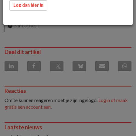
26 maart 2015 om 11:41
Log dan hier in
1 minuut leestijd
Download artikel als PDF
Print artikel
Deel dit artikel
Reacties
Om te kunnen reageren moet je zijn ingelogd.
Login of maak
gratis een account aan
.
Laatste nieuws