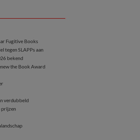
ar Fugitive Books
el tegen SLAPPs aan
026 bekend
Renew the Book Award
er
an verdubbeld
 prijzen
ialandschap