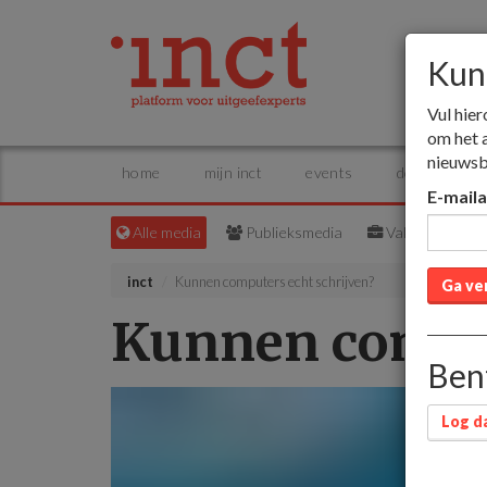
Kun
Vul hier
om het 
nieuwsb
home
mijn inct
events
dossiers
E-mail
Alle media
Publieksmedia
Vakmedia
inct
Kunnen computers echt schrijven?
Ga ve
Kunnen comput
Bent
Log da