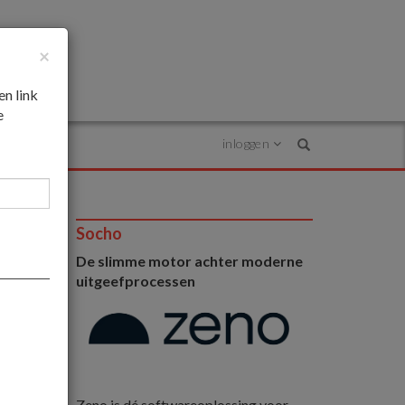
×
en link
e
inloggen
Search
Socho
De slimme motor achter moderne
n?
uitgeefprocessen
Zeno is dé softwareoplossing voor