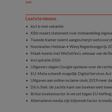
aan
.
Laatste nieuws
inct is met vakantie
KBb maakt statement over mishandeling eigena
Tweede Kamer neemt aangescherpt wetsvoorst
Nominaties Hebban • Winq Regenboogprijs 2
Maak kennis met WeDaVinci, winnaar van de 
inct.spiratie 2026
Uitgevers dagen Google opnieuw voor de recht
EU: Meta schendt mogelijk Digital Services Act
Uitgaven aan online reclame sinds 2019 meer d
Dit is Slak: de zachte kant van boeken wint twee
Britse boekensector in verzet tegen EU-heffing
Alternatieve media zijn blijvende factor in med