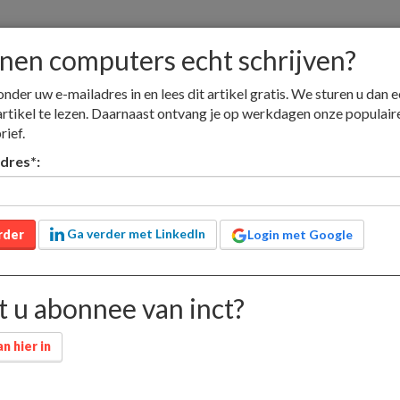
nen computers echt schrijven?
onder uw e-mailadres in en lees dit artikel gratis. We sturen u dan e
artikel te lezen. Daarnaast ontvang je op werkdagen onze populair
rief.
nieuw
adverteren
jobs
contact
lid worden
adres
*
:
Educatieve media
Nieuwsmedia
Boekhandel
Ga verder met LinkedIn
rder
Login met Google
ers echt schrijve
 u abonnee van inct?
n hier in