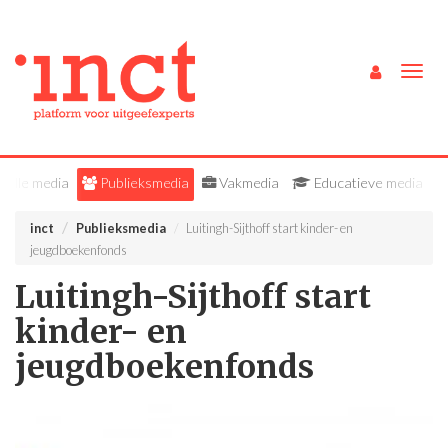
Togg
navig
Alle media
Publieksmedia
Vakmedia
Educatieve media
inct
Publieksmedia
Luitingh-Sijthoff start kinder- en
jeugdboekenfonds
Luitingh-Sijthoff start
kinder- en
jeugdboekenfonds