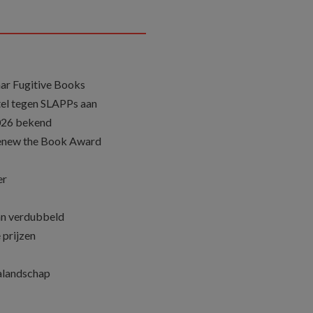
ar Fugitive Books
el tegen SLAPPs aan
026 bekend
Renew the Book Award
er
an verdubbeld
 prijzen
ialandschap