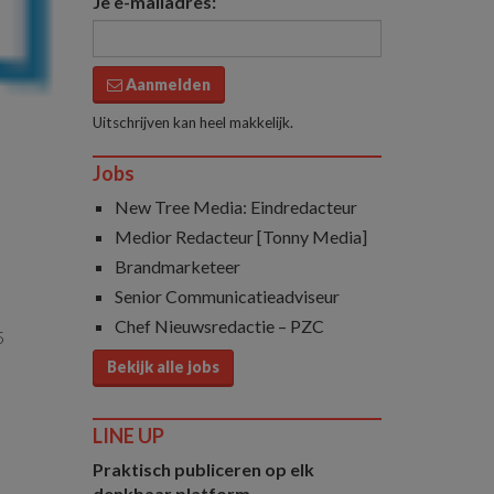
Je e-mailadres:
Aanmelden
Uitschrijven kan heel makkelijk.
Jobs
New Tree Media: Eindredacteur
Medior Redacteur [Tonny Media]
Brandmarketeer
Senior Communicatieadviseur
Chef Nieuwsredactie – PZC
5
Bekijk alle jobs
LINE UP
Praktisch publiceren op elk
denkbaar platform