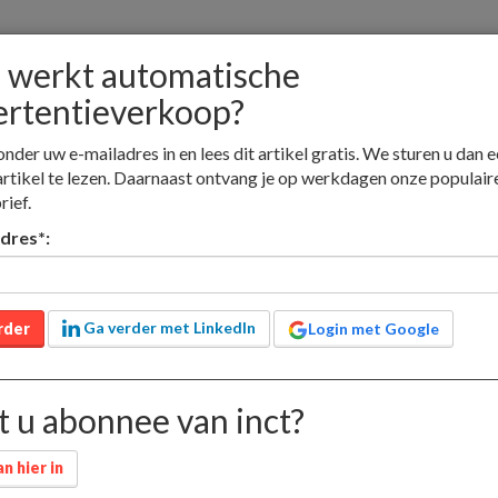
 werkt automatische
ertentieverkoop?
onder uw e-mailadres in en lees dit artikel gratis. We sturen u dan e
nieuw
artikel te lezen. Daarnaast ontvang je op werkdagen onze populair
adverteren
jobs
contact
lid worden
rief.
adres
*
:
Educatieve media
Nieuwsmedia
Boekhandel
omatische
Ga verder met LinkedIn
rder
Login met Google
rkoop?
 u abonnee van inct?
n hier in