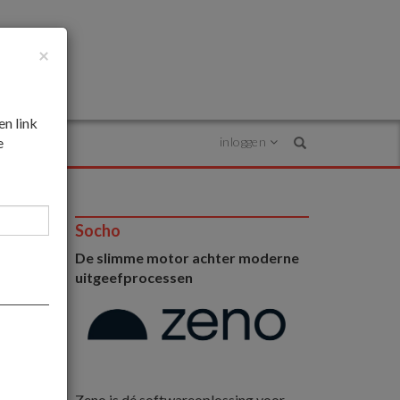
×
en link
e
inloggen
Search
Socho
De slimme motor achter moderne
uitgeefprocessen
Zeno is dé softwareoplossing voor