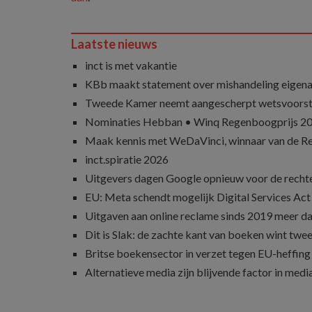
Laatste nieuws
inct is met vakantie
KBb maakt statement over mishandeling eigena
Tweede Kamer neemt aangescherpt wetsvoorst
Nominaties Hebban • Winq Regenboogprijs 2
Maak kennis met WeDaVinci, winnaar van de 
inct.spiratie 2026
Uitgevers dagen Google opnieuw voor de recht
EU: Meta schendt mogelijk Digital Services Act
Uitgaven aan online reclame sinds 2019 meer d
Dit is Slak: de zachte kant van boeken wint twee
Britse boekensector in verzet tegen EU-heffing
Alternatieve media zijn blijvende factor in med