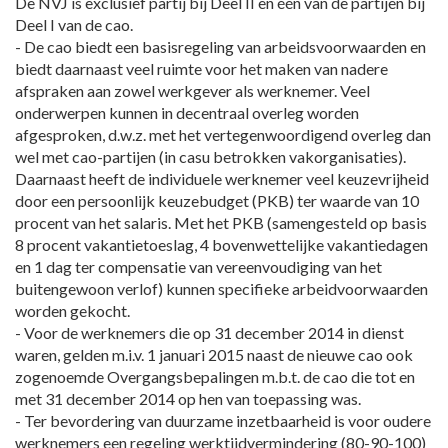
De NVJ is exclusief partij bij Deel II en één van de partijen bij
Deel I van de cao.
- De cao biedt een basisregeling van arbeidsvoorwaarden en
biedt daarnaast veel ruimte voor het maken van nadere
afspraken aan zowel werkgever als werknemer. Veel
onderwerpen kunnen in decentraal overleg worden
afgesproken, d.w.z. met het vertegenwoordigend overleg dan
wel met cao-partijen (in casu betrokken vakorganisaties).
Daarnaast heeft de individuele werknemer veel keuzevrijheid
door een persoonlijk keuzebudget (PKB) ter waarde van 10
procent van het salaris. Met het PKB (samengesteld op basis
8 procent vakantietoeslag, 4 bovenwettelijke vakantiedagen
en 1 dag ter compensatie van vereenvoudiging van het
buitengewoon verlof) kunnen specifieke arbeidvoorwaarden
worden gekocht.
- Voor de werknemers die op 31 december 2014 in dienst
waren, gelden m.i.v. 1 januari 2015 naast de nieuwe cao ook
zogenoemde Overgangsbepalingen m.b.t. de cao die tot en
met 31 december 2014 op hen van toepassing was.
- Ter bevordering van duurzame inzetbaarheid is voor oudere
werknemers een regeling werktijdvermindering (80-90-100)