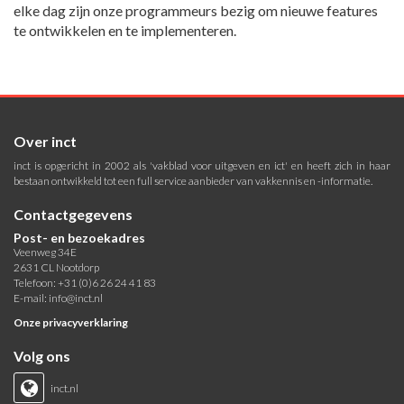
elke dag zijn onze programmeurs bezig om nieuwe features
te ontwikkelen en te implementeren.
Over inct
inct is opgericht in 2002 als 'vakblad voor uitgeven en ict' en heeft zich in haar
bestaan ontwikkeld tot een full service aanbieder van vakkennis en -informatie.
Contactgegevens
Post- en bezoekadres
Veenweg 34E
2631 CL Nootdorp
Telefoon: +31 (0)6 26 24 41 83
E-mail:
info@inct.nl
Onze privacyverklaring
Volg ons
inct.nl