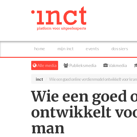
home
mijn inct
events
dossiers
Alle media
Publieksmedia
Vakmedia
inct
Wie een goed online verdienmodel ontwikkelt voor krant
Wie een goed 
ontwikkelt voo
man