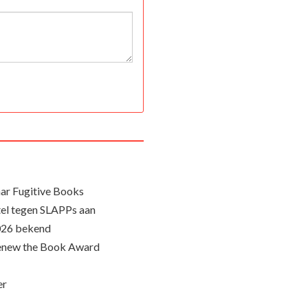
ar Fugitive Books
el tegen SLAPPs aan
026 bekend
Renew the Book Award
er