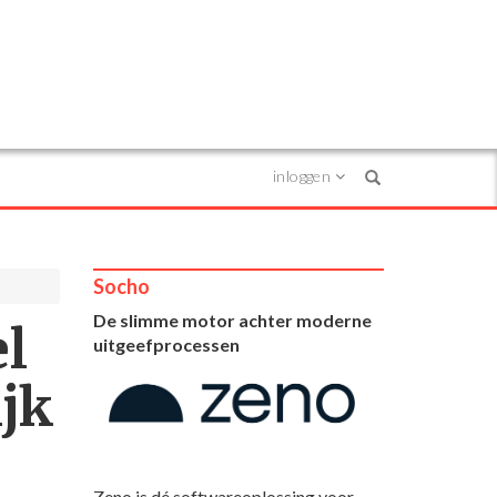
inloggen
Search
Socho
De slimme motor achter moderne
l
uitgeefprocessen
ijk
Zeno is dé softwareoplossing voor