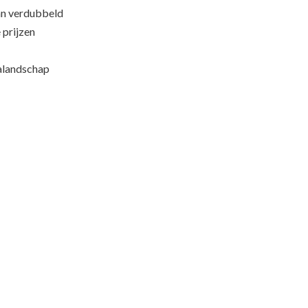
an verdubbeld
 prijzen
ialandschap