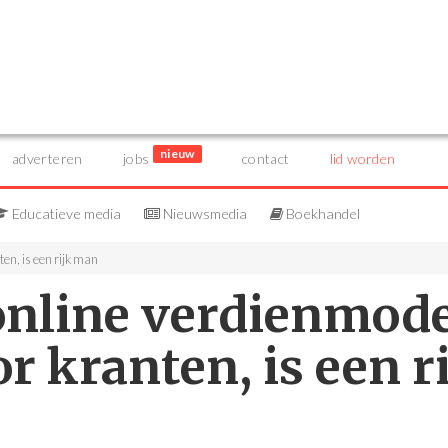
nieuw
adverteren
jobs
contact
lid worden
Educatieve media
Nieuwsmedia
Boekhandel
en, is een rijk man
online verdienmode
r kranten, is een r