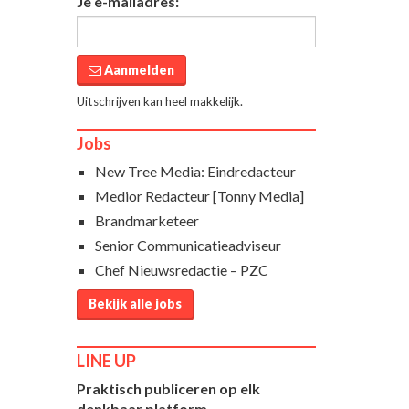
Je e-mailadres:
Aanmelden
Uitschrijven kan heel makkelijk.
Jobs
New Tree Media: Eindredacteur
Medior Redacteur [Tonny Media]
Brandmarketeer
Senior Communicatieadviseur
Chef Nieuwsredactie – PZC
Bekijk alle jobs
LINE UP
Praktisch publiceren op elk
denkbaar platform