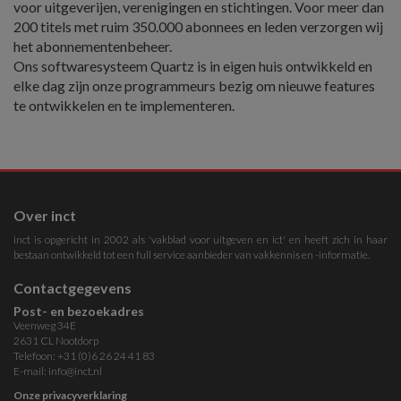
voor uitgeverijen, verenigingen en stichtingen. Voor meer dan
200 titels met ruim 350.000 abonnees en leden verzorgen wij
het abonnementenbeheer.
Ons softwaresysteem Quartz is in eigen huis ontwikkeld en
elke dag zijn onze programmeurs bezig om nieuwe features
te ontwikkelen en te implementeren.
Over inct
inct is opgericht in 2002 als 'vakblad voor uitgeven en ict' en heeft zich in haar
bestaan ontwikkeld tot een full service aanbieder van vakkennis en -informatie.
Contactgegevens
Post- en bezoekadres
Veenweg 34E
2631 CL Nootdorp
Telefoon: +31 (0)6 26 24 41 83
E-mail:
info@inct.nl
Onze privacyverklaring