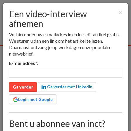
Een video-interview
×
afnemen
Togg
navig
Vul hieronder uw e-mailadres in en lees dit artikel gratis.
We sturen u dan een link om het artikel te lezen.
Daarnaast ontvang je op werkdagen onze populaire
nieuwsbrief.
Alle media
Publieksmedia
Vakmedia
Educatieve medi
E-mailadres
*
:
inct
Een video-interview afnemen
Een video-interview
Ga verder met LinkedIn
Ga verder
afnemen
Login met Google
Bent u abonnee van inct?