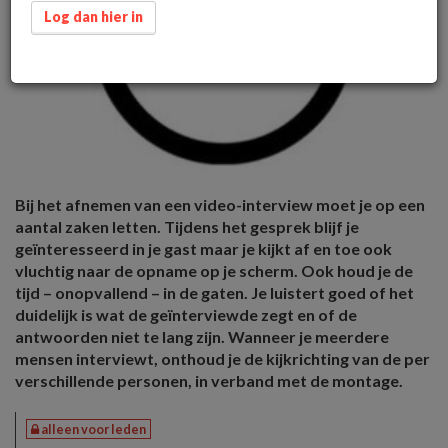
Log dan hier in
Bij het afnemen van een video-interview moet je op een
aantal zaken letten. Tijdens het gesprek blijf je
geïnteresseerd in je gast maar je kijkt af en toe ook
vluchtig naar de opname op je scherm. Ook houd je de
tijd – onopvallend – in de gaten. Je luistert goed of het
duidelijk is wat de geïnterviewde zegt en of de
antwoorden niet te lang zijn. Wanneer je meerdere
mensen interviewt, onthoud je de kijkrichting van de per
verschillende personen, in verband met de montage.
alleen voor leden