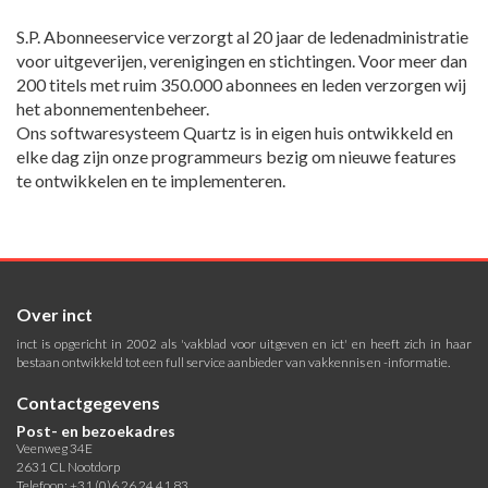
S.P. Abonneeservice verzorgt al 20 jaar de ledenadministratie
voor uitgeverijen, verenigingen en stichtingen. Voor meer dan
200 titels met ruim 350.000 abonnees en leden verzorgen wij
het abonnementenbeheer.
Ons softwaresysteem Quartz is in eigen huis ontwikkeld en
elke dag zijn onze programmeurs bezig om nieuwe features
te ontwikkelen en te implementeren.
Over inct
inct is opgericht in 2002 als 'vakblad voor uitgeven en ict' en heeft zich in haar
bestaan ontwikkeld tot een full service aanbieder van vakkennis en -informatie.
Contactgegevens
Post- en bezoekadres
Veenweg 34E
2631 CL Nootdorp
Telefoon: +31 (0)6 26 24 41 83