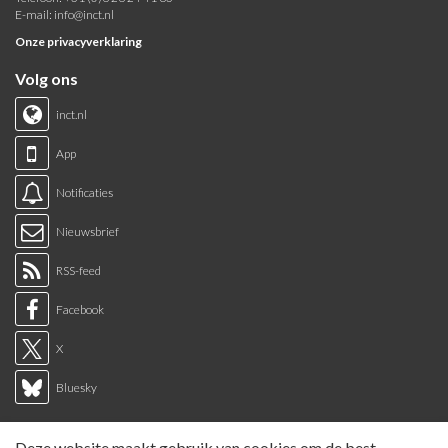
E-mail:
info@inct.nl
Onze privacyverklaring
Volg ons
inct.nl
App
Notificaties
Nieuwsbrief
RSS-feed
Facebook
X
Bluesky
Links
Deze website maakt gebruik van cookies om de best