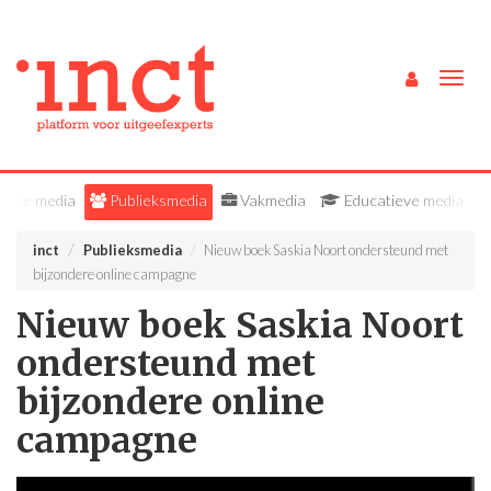
Togg
navig
Alle media
Publieksmedia
Vakmedia
Educatieve media
inct
Publieksmedia
Nieuw boek Saskia Noort ondersteund met
bijzondere online campagne
Nieuw boek Saskia Noort
ondersteund met
bijzondere online
campagne