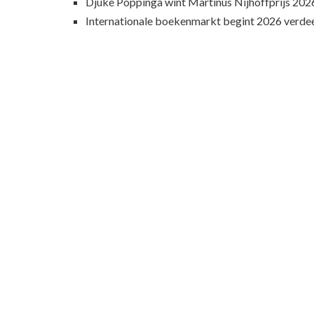
Djûke Poppinga wint Martinus Nijhoffprijs 202
Internationale boekenmarkt begint 2026 verde