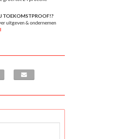
RIJ TOEKOMSTPROOF!?
over uitgeven & ondernemen
l