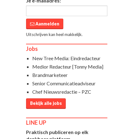
Je e-mailadres:
Aanmelden
Uitschrijven kan heel makkelijk.
Jobs
New Tree Media: Eindredacteur
Medior Redacteur [Tonny Media]
Brandmarketeer
Senior Communicatieadviseur
Chef Nieuwsredactie – PZC
Bekijk alle jobs
LINE UP
Praktisch publiceren op elk
denkbaar platform