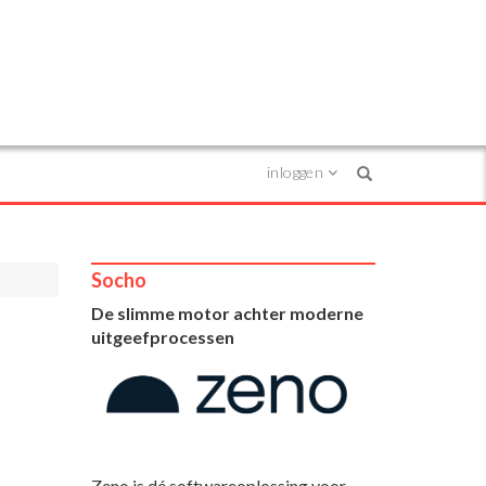
inloggen
Search
Socho
De slimme motor achter moderne
uitgeefprocessen
Zeno is dé softwareoplossing voor