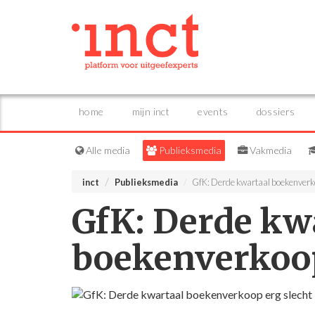
home
mijn inct
events
dossiers
Alle media
Publieksmedia
Vakmedia
inct
Publieksmedia
GfK: Derde kwartaal boekenverko
GfK: Derde kw
boekenverkoop