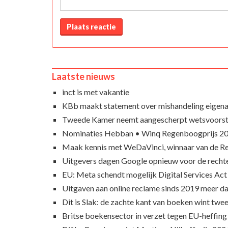
Plaats reactie
Laatste nieuws
inct is met vakantie
KBb maakt statement over mishandeling eigena
Tweede Kamer neemt aangescherpt wetsvoorst
Nominaties Hebban • Winq Regenboogprijs 2
Maak kennis met WeDaVinci, winnaar van de 
Uitgevers dagen Google opnieuw voor de recht
EU: Meta schendt mogelijk Digital Services Act
Uitgaven aan online reclame sinds 2019 meer d
Dit is Slak: de zachte kant van boeken wint twee
Britse boekensector in verzet tegen EU-heffing