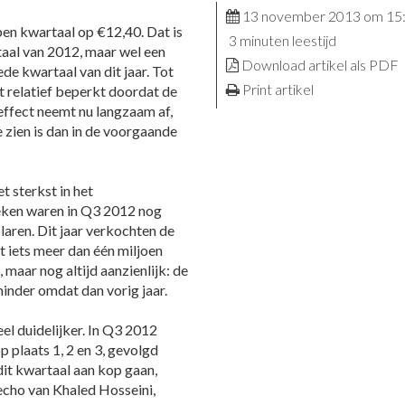
13 november 2013 om 15
pen kwartaal op €12,40. Dat is
3 minuten leestijd
taal van 2012, maar wel een
Download artikel als PDF
de kwartaal van dit jaar. Tot
Print artikel
 relatief beperkt doordat de
 effect neemt nu langzaam af,
 zien is dan in de voorgaande
t sterkst in het
eken waren in Q3 2012 nog
aren. Dit jaar verkochten de
 iets meer dan één miljoen
 maar nog altijd aanzienlijk: de
inder omdat dan vorig jaar.
eel duidelijker. In Q3 2012
op plaats 1, 2 en 3, gevolgd
dit kwartaal aan kop gaan,
cho van Khaled Hosseini,