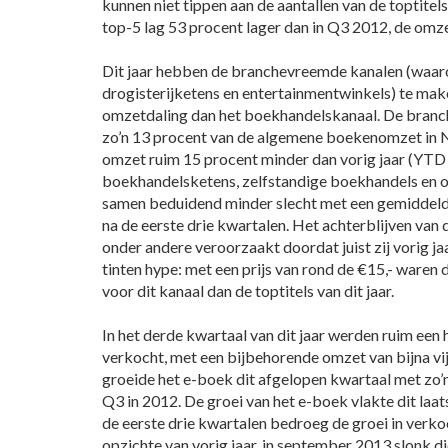
kunnen niet tippen aan de aantallen van de toptitels
top-5 lag 53 procent lager dan in Q3 2012, de omz
Dit jaar hebben de branchevreemde kanalen (waaro
drogisterijketens en entertainmentwinkels) te mak
omzetdaling dan het boekhandelskanaal. De bran
zo’n 13 procent van de algemene boekenomzet in N
omzet ruim 15 procent minder dan vorig jaar (YTD
boekhandelsketens, zelfstandige boekhandels en o
samen beduidend minder slecht met een gemiddeld
na de eerste drie kwartalen. Het achterblijven va
onder andere veroorzaakt doordat juist zij vorig ja
tinten hype: met een prijs van rond de €15,- waren d
voor dit kanaal dan de toptitels van dit jaar.
In het derde kwartaal van dit jaar werden ruim een
verkocht, met een bijbehorende omzet van bijna vi
groeide het e-boek dit afgelopen kwartaal met zo’
Q3 in 2012. De groei van het e-boek vlakte dit laat
de eerste drie kwartalen bedroeg de groei in verko
opzichte van vorig jaar, in september 2013 slonk di