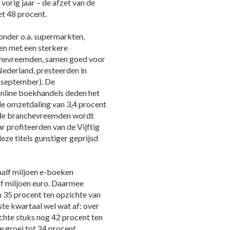
 vorig jaar – de afzet van de
et 48 procent.
nder o.a. supermarkten,
en met een sterkere
chevreemden, samen goed voor
ederland, presteerden in
 september). De
nline boekhandels deden het
e omzetdaling van 3,4 procent
n de branchevreemden wordt
ar profiteerden van de Vijftig
eze titels gunstiger geprijsd
 half miljoen e-boeken
jf miljoen euro. Daarmee
n 35 procent ten opzichte van
ste kwartaal wel wat af: over
chte stuks nog 42 procent ten
e groei tot 24 procent.