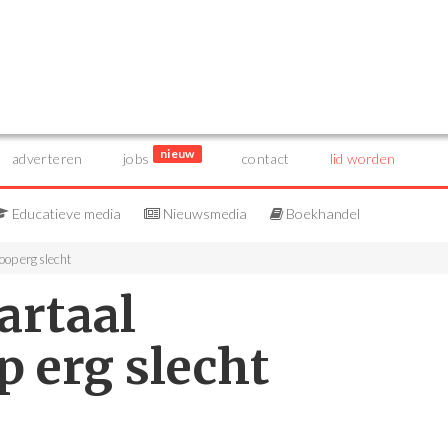
nieuw
adverteren
jobs
contact
lid worden
Educatieve media
Nieuwsmedia
Boekhandel
op erg slecht
artaal
 erg slecht