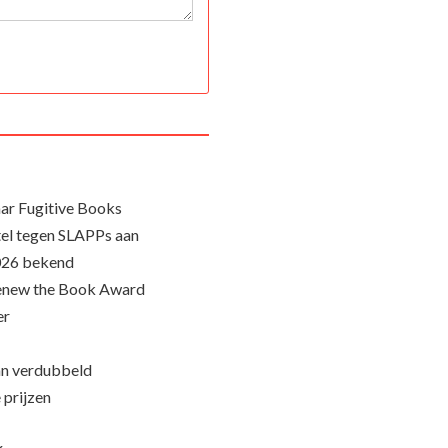
ar Fugitive Books
el tegen SLAPPs aan
026 bekend
Renew the Book Award
er
an verdubbeld
 prijzen