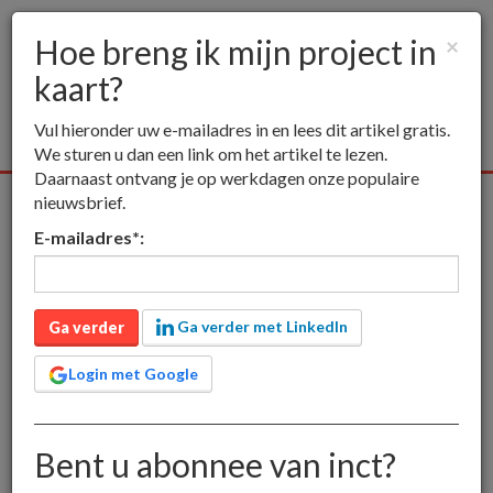
Hoe breng ik mijn project in
×
kaart?
Togg
navig
Vul hieronder uw e-mailadres in en lees dit artikel gratis.
We sturen u dan een link om het artikel te lezen.
Daarnaast ontvang je op werkdagen onze populaire
nieuwsbrief.
Alle media
Publieksmedia
Vakmedia
Educatieve media
E-mailadres
*
:
inct
Publieksmedia
Hoe breng ik mijn project in kaart?
Hoe breng ik mijn project
Ga verder met LinkedIn
Ga verder
in kaart?
Login met Google
Projecten die volledig op zichzelf staan, zonder relatie
Bent u abonnee van inct?
met hun omgeving, bestaan niet. Er is altijd een
omgeving waarin het project zich afspeelt. Deze