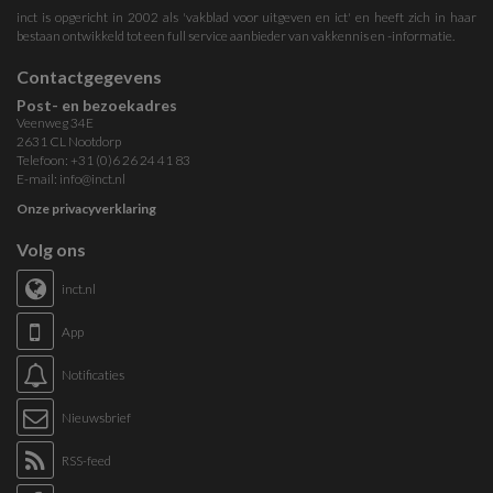
inct is opgericht in 2002 als 'vakblad voor uitgeven en ict' en heeft zich in haar
bestaan ontwikkeld tot een full service aanbieder van vakkennis en -informatie.
Contactgegevens
Post- en bezoekadres
Veenweg 34E
2631 CL Nootdorp
Telefoon: +31 (0)6 26 24 41 83
E-mail:
info@inct.nl
Onze privacyverklaring
Volg ons
inct.nl
App
Notificaties
Nieuwsbrief
RSS-feed