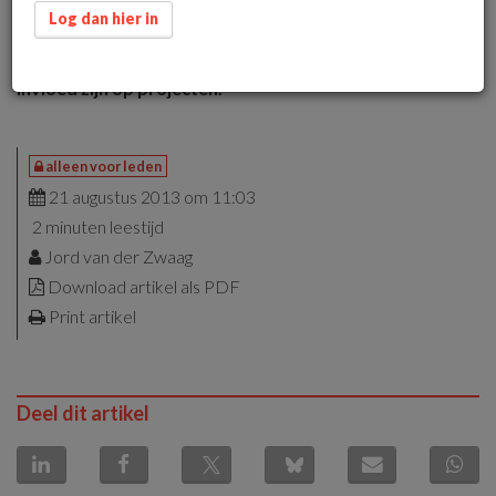
omgeving heeft direct of indirect invloed op het
Log dan hier in
projectverloop en resultaat. Dit artikel beschrijft
globaal de verschillende omgevingsfactoren die van
invloed zijn op projecten.
alleen voor leden
21 augustus 2013 om 11:03
2 minuten leestijd
Jord van der Zwaag
Download artikel als PDF
Print artikel
Deel dit artikel