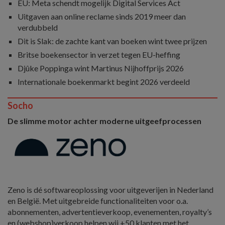
EU: Meta schendt mogelijk Digital Services Act
Uitgaven aan online reclame sinds 2019 meer dan
verdubbeld
Dit is Slak: de zachte kant van boeken wint twee prijzen
Britse boekensector in verzet tegen EU-heffing
Djûke Poppinga wint Martinus Nijhoffprijs 2026
Internationale boekenmarkt begint 2026 verdeeld
Socho
De slimme motor achter moderne uitgeefprocessen
Zeno is dé softwareoplossing voor uitgeverijen in Nederland
en België. Met uitgebreide functionaliteiten voor o.a.
abonnementen, advertentieverkoop, evenementen, royalty’s
en (webshop)verkoop helpen wij +50 klanten met het