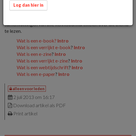
de kop van het artikel om naar het hele artikel te gaan, klik op
Log dan hier in
Intro
achter de kop om eerst een korte samenvatting van het
artikel te lezen of blader door deze pagina om
samenvattingen van alle kennisbankartikelen over dit thema
te lezen.
Wat is een e-book?
Intro
Wat is een verrijkt e-book
?
Intro
Wat is een e-zine
?
Intro
Wat is een verrijkt e-zine
?
Intro
Wat is een webtijdschrift
?
Intro
Wat is een e-paper
?
Intro
alleen voor leden
2 juli 2013 om 16:17
Download artikel als PDF
Print artikel