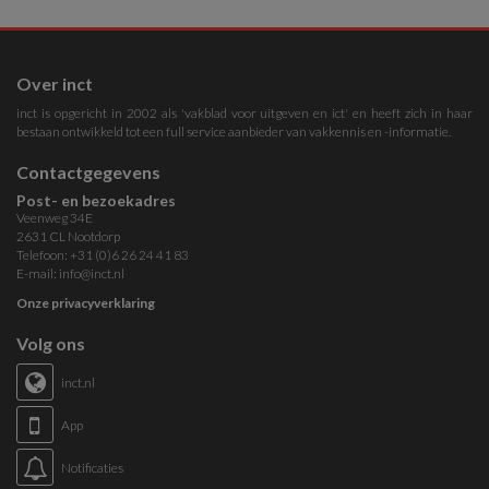
Over inct
inct is opgericht in 2002 als 'vakblad voor uitgeven en ict' en heeft zich in haar
bestaan ontwikkeld tot een full service aanbieder van vakkennis en -informatie.
Contactgegevens
Post- en bezoekadres
Veenweg 34E
2631 CL Nootdorp
Telefoon: +31 (0)6 26 24 41 83
E-mail:
info@inct.nl
Onze privacyverklaring
Volg ons
inct.nl
App
Notificaties