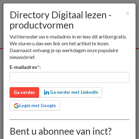
Directory Digitaal lezen -
×
productvormen
Togg
navig
Vul hieronder uw e-mailadres in en lees dit artikel gratis.
We sturen u dan een link om het artikel te lezen.
Daarnaast ontvang je op werkdagen onze populaire
nieuwsbrief.
Alle media
Publieksmedia
Vakmedia
Educatieve medi
E-mailadres
*
:
inct
Directory Digitaal lezen - productvormen
Directory Digitaal lezen -
Ga verder met LinkedIn
Ga verder
productvormen
Login met Google
Op deze pagina staan korte introducties op alle
Bent u abonnee van inct?
kennisbankartikelen over de verschillende productvormen
voor digitaal lezen. Klik in de inhoudsopgave op de kop of op