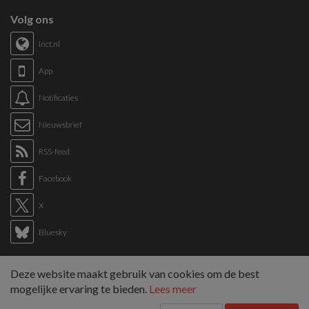
Volg ons
inct.nl
App
Notificaties
Nieuwsbrief
RSS-feed
Facebook
X
Bluesky
Links
Deze website maakt gebruik van cookies om de best
Sitemap
mogelijke ervaring te bieden.
Lees meer
Tags overzicht