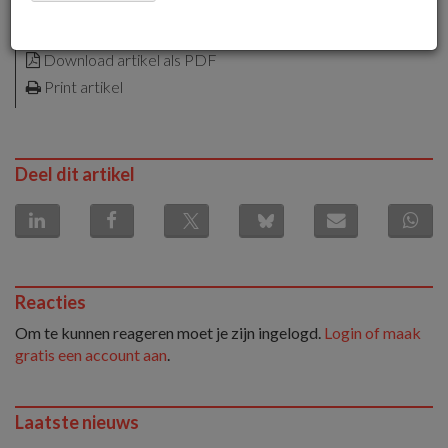
alleen voor leden
21 juni 2013 om 13:41
Download artikel als PDF
Print artikel
Deel dit artikel
Reacties
Om te kunnen reageren moet je zijn ingelogd.
Login of maak
gratis een account aan
.
Laatste nieuws