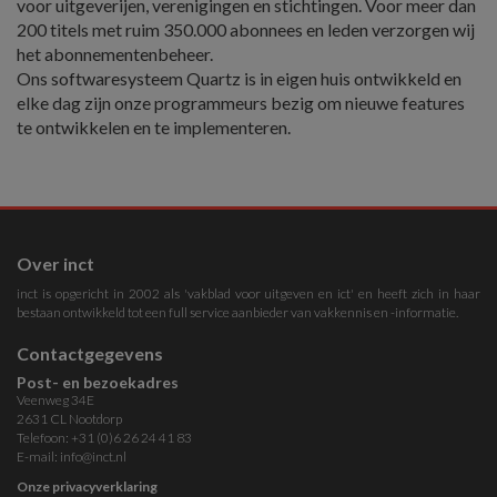
voor uitgeverijen, verenigingen en stichtingen. Voor meer dan
200 titels met ruim 350.000 abonnees en leden verzorgen wij
het abonnementenbeheer.
Ons softwaresysteem Quartz is in eigen huis ontwikkeld en
elke dag zijn onze programmeurs bezig om nieuwe features
te ontwikkelen en te implementeren.
Over inct
inct is opgericht in 2002 als 'vakblad voor uitgeven en ict' en heeft zich in haar
bestaan ontwikkeld tot een full service aanbieder van vakkennis en -informatie.
Contactgegevens
Post- en bezoekadres
Veenweg 34E
2631 CL Nootdorp
Telefoon: +31 (0)6 26 24 41 83
E-mail:
info@inct.nl
Onze privacyverklaring