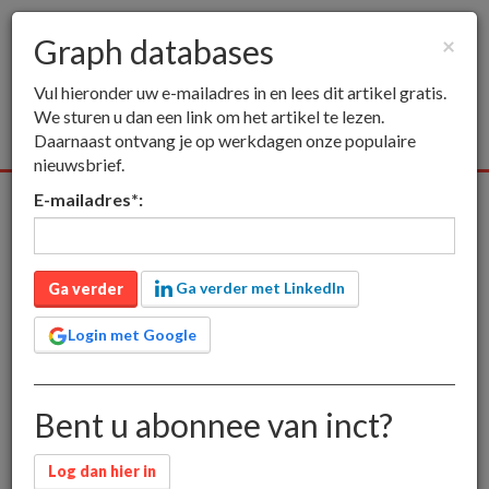
Graph databases
×
Togg
Vul hieronder uw e-mailadres in en lees dit artikel gratis.
navig
We sturen u dan een link om het artikel te lezen.
Daarnaast ontvang je op werkdagen onze populaire
nieuwsbrief.
E-mailadres
*
:
Alle media
Publieksmedia
Vakmedia
Educatieve medi
inct
Graph databases
Ga verder met LinkedIn
Graph databases
Ga verder
Login met Google
Graph databases - ook wel "not only SQL" genoemd - worden
Bent u abonnee van inct?
onder meer toegepast bij webwinkels voor aanbeveling-
systemen zoals bij voorbeeld bij Amazon.
Log dan hier in