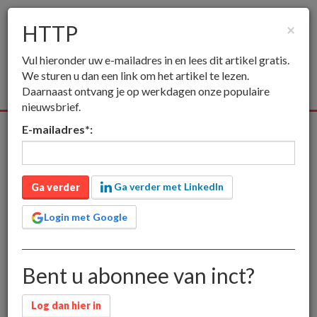
HTTP
×
Togg
Vul hieronder uw e-mailadres in en lees dit artikel gratis.
navig
We sturen u dan een link om het artikel te lezen.
Daarnaast ontvang je op werkdagen onze populaire
nieuwsbrief.
E-mailadres
*
:
Alle media
Publieksmedia
Vakmedia
Educatieve medi
inct
HTTP
Ga verder met LinkedIn
HTTP
Ga verder
Login met Google
Hoe is het mogelijk dat een browser documenten kan
Bent u abonnee van inct?
ophalen en een zoekopdracht kan plaatsen: het HTTP
protocol.
Log dan hier in