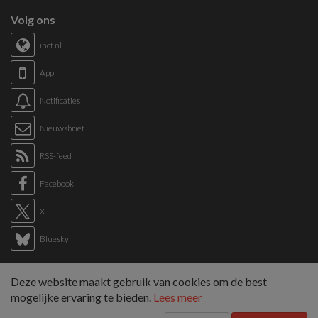
Volg ons
inct.nl
App
Notificaties
Nieuwsbrief
RSS-feed
Facebook
X
Bluesky
Links
Deze website maakt gebruik van cookies om de best
Sitemap
mogelijke ervaring te bieden.
Lees meer
Tags overzicht