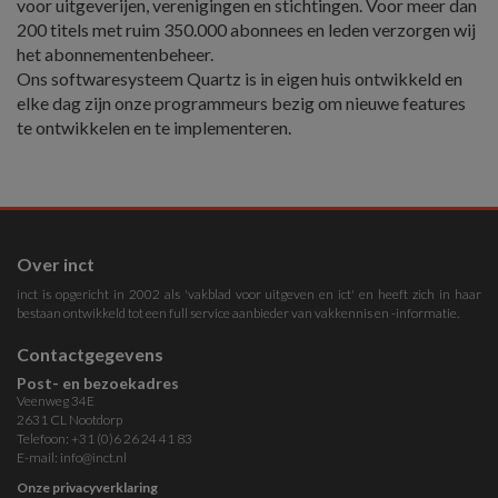
voor uitgeverijen, verenigingen en stichtingen. Voor meer dan
200 titels met ruim 350.000 abonnees en leden verzorgen wij
het abonnementenbeheer.
Ons softwaresysteem Quartz is in eigen huis ontwikkeld en
elke dag zijn onze programmeurs bezig om nieuwe features
te ontwikkelen en te implementeren.
Over inct
inct is opgericht in 2002 als 'vakblad voor uitgeven en ict' en heeft zich in haar
bestaan ontwikkeld tot een full service aanbieder van vakkennis en -informatie.
Contactgegevens
Post- en bezoekadres
Veenweg 34E
2631 CL Nootdorp
Telefoon: +31 (0)6 26 24 41 83
E-mail:
info@inct.nl
Onze privacyverklaring