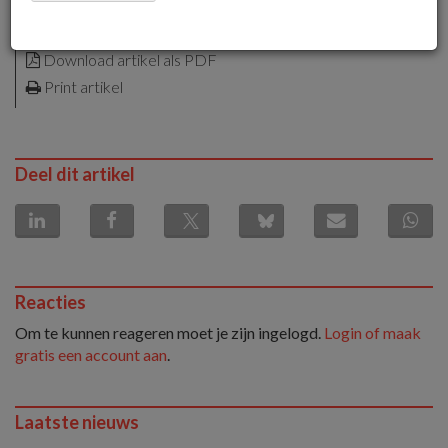
alleen voor leden
21 juni 2013 om 13:31
Download artikel als PDF
Print artikel
Deel dit artikel
Reacties
Om te kunnen reageren moet je zijn ingelogd.
Login of maak
gratis een account aan
.
Laatste nieuws