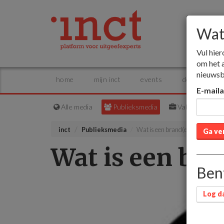
Wat 
Vul hier
om het 
nieuwsb
home
mijn inct
events
dossiers
E-mail
Alle media
Publieksmedia
Vakmedia
inct
Publieksmedia
Wat is een brand(ed) channel?
Ga ve
Wat is een bra
Bent
Log da