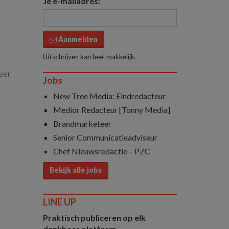
Je e-mailadres:
Aanmelden
Uitschrijven kan heel makkelijk.
Peer
Jobs
New Tree Media: Eindredacteur
Medior Redacteur [Tonny Media]
Brandmarketeer
Senior Communicatieadviseur
Chef Nieuwsredactie – PZC
Bekijk alle jobs
LINE UP
Praktisch publiceren op elk
denkbaar platform