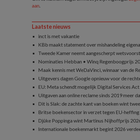
aan
.
Laatste nieuws
inct is met vakantie
KBb maakt statement over mishandeling eigena
Tweede Kamer neemt aangescherpt wetsvoorst
Nominaties Hebban • Winq Regenboogprijs 2
Maak kennis met WeDaVinci, winnaar van de 
Uitgevers dagen Google opnieuw voor de recht
EU: Meta schendt mogelijk Digital Services Act
Uitgaven aan online reclame sinds 2019 meer d
Dit is Slak: de zachte kant van boeken wint twee
Britse boekensector in verzet tegen EU-heffing
Djûke Poppinga wint Martinus Nijhoffprijs 202
Internationale boekenmarkt begint 2026 verde