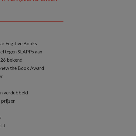
ar Fugitive Books
el tegen SLAPPs aan
026 bekend
Renew the Book Award
er
an verdubbeld
 prijzen
6
eld