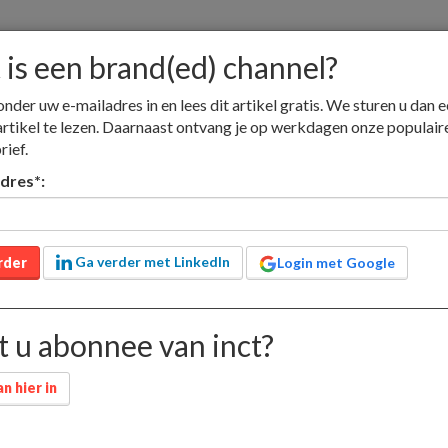
is een brand(ed) channel?
onder uw e-mailadres in en lees dit artikel gratis. We sturen u dan e
artikel te lezen. Daarnaast ontvang je op werkdagen onze populair
rief.
nieuw
adverteren
jobs
contact
lid worden
adres
*
:
Educatieve media
Nieuwsmedia
Boekhandel
Ga verder met LinkedIn
rder
Login met Google
nd(ed) channel?
 u abonnee van inct?
n hier in