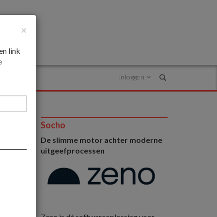
×
en link
e
inloggen
Search
Socho
De slimme motor achter moderne
uitgeefprocessen
Zeno is dé softwareoplossing voor