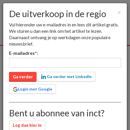
De uitverkoop in de regio
×
Togg
Vul hieronder uw e-mailadres in en lees dit artikel gratis.
navig
We sturen u dan een link om het artikel te lezen.
Daarnaast ontvang je op werkdagen onze populaire
nieuwsbrief.
E-mailadres
*
:
Alle media
Publieksmedia
Vakmedia
Educatieve medi
inct
De uitverkoop in de regio
Ga verder met LinkedIn
De uitverkoop in de regio
Ga verder
Login met Google
Bent u abonnee van inct?
alleen voor leden
4 juni 2013 om 10:47
Log dan hier in
Piet Bakker