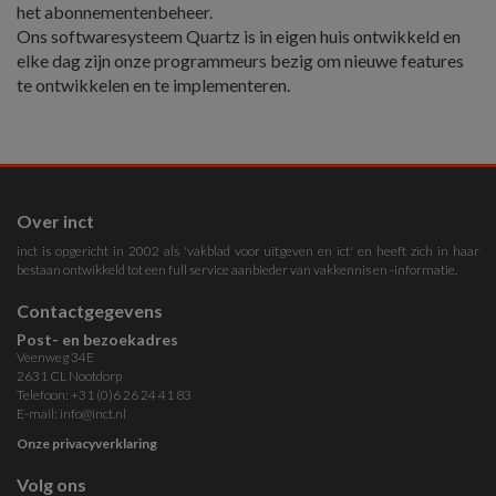
het abonnementenbeheer.
Ons softwaresysteem Quartz is in eigen huis ontwikkeld en
elke dag zijn onze programmeurs bezig om nieuwe features
te ontwikkelen en te implementeren.
Over inct
inct is opgericht in 2002 als 'vakblad voor uitgeven en ict' en heeft zich in haar
bestaan ontwikkeld tot een full service aanbieder van vakkennis en -informatie.
Contactgegevens
Post- en bezoekadres
Veenweg 34E
2631 CL Nootdorp
Telefoon: +31 (0)6 26 24 41 83
E-mail:
info@inct.nl
Onze privacyverklaring
Volg ons