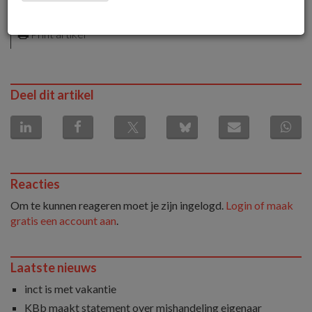
Download artikel als PDF
Print artikel
Deel dit artikel
Reacties
Om te kunnen reageren moet je zijn ingelogd.
Login of maak
gratis een account aan
.
Laatste nieuws
inct is met vakantie
KBb maakt statement over mishandeling eigenaar