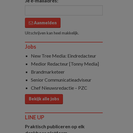
Je e-mailadres:
Aanmelden
Uitschrijven kan heel makkelijk.
Jobs
New Tree Media: Eindredacteur
Medior Redacteur [Tonny Media]
Brandmarketeer
Senior Communicatieadviseur
Chef Nieuwsredactie – PZC
Bekijk alle jobs
LINE UP
Praktisch publiceren op elk
denkbaar platform