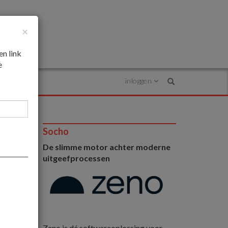
×
en link
e
inloggen
Search
Socho
De slimme motor achter moderne
uitgeefprocessen
Zeno is dé softwareoplossing voor