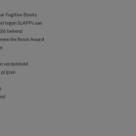
ar Fugitive Books
el tegen SLAPPs aan
026 bekend
Renew the Book Award
er
an verdubbeld
 prijzen
6
eld