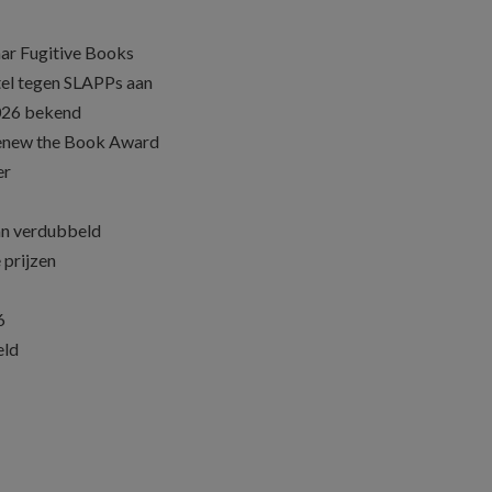
ar Fugitive Books
el tegen SLAPPs aan
026 bekend
Renew the Book Award
er
an verdubbeld
 prijzen
6
eld