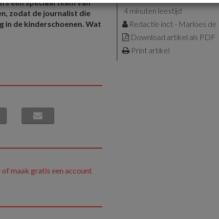
fs een speciaal team van
4 minuten leestijd
n, zodat de journalist die
nog in de kinderschoenen. Wat
Redactie inct - Marloes d
Download artikel als PDF
Print artikel
 of maak gratis een account