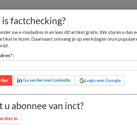
is factchecking?
onder uw e-mailadres in en lees dit artikel gratis. We sturen u dan e
artikel te lezen. Daarnaast ontvang je op werkdagen onze populair
rief.
nieuw
adverteren
jobs
contact
lid worden
adres
*
:
Educatieve media
Nieuwsmedia
Boekhandel
Ga verder met LinkedIn
rder
Login met Google
cking?
 u abonnee van inct?
n hier in
n-fictietekst uit een krant
alleen voor leden
. Grote buitenlandse bladen
12 februari 2013 om 10:3