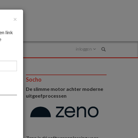
×
en link
e
inloggen
Search
Socho
De slimme motor achter moderne
uitgeefprocessen
1
Zeno is dé softwareoplossing voor