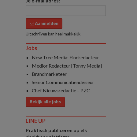
Je e-mailadres:
Aanmelden
Uitschrijven kan heel makkelijk.
Jobs
New Tree Media: Eindredacteur
Medior Redacteur [Tonny Media]
Brandmarketeer
Senior Communicatieadviseur
Chef Nieuwsredactie – PZC
Bekijk alle jobs
LINE UP
Praktisch publiceren op elk
denkbaar platform