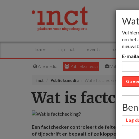
Wat 
Vul hier
om het 
nieuwsb
home
mijn inct
events
dossiers
E-mail
Alle media
Publieksmedia
Vakmedia
inct
Publieksmedia
Wat is factchecking?
Ga ve
Wat is factche
Bent
Log da
Een factchecker controleert de feiten in een no
of tijdschrift en bepaalt of ze kloppen of niet