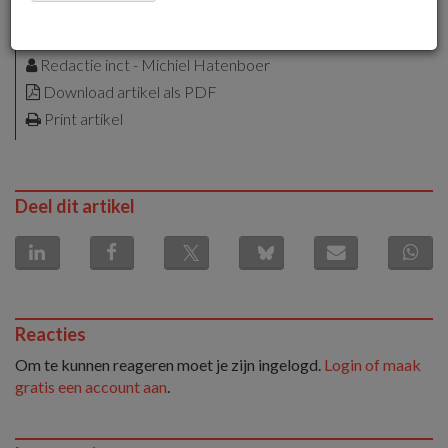
30 januari 2013 om 15:38
1 minuut leestijd
Redactie inct - Michiel Hatenboer
Download artikel als PDF
Print artikel
Deel dit artikel
Reacties
Om te kunnen reageren moet je zijn ingelogd.
Login of maak
gratis een account aan
.