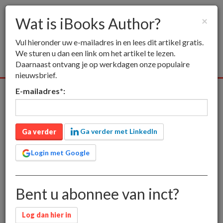
Wat is iBooks Author?
×
Togg
Vul hieronder uw e-mailadres in en lees dit artikel gratis.
navig
We sturen u dan een link om het artikel te lezen.
Daarnaast ontvang je op werkdagen onze populaire
nieuwsbrief.
E-mailadres
*
:
Alle media
Publieksmedia
Vakmedia
Educatieve media
inct
Publieksmedia
Wat is iBooks Author?
Ga verder met LinkedIn
Wat is iBooks Author?
Ga verder
Login met Google
Apple heeft zijn eigen software voor het maken van
Bent u abonnee van inct?
iBooks ontwikkeld. Wat kan het en hoe werkt het?
Log dan hier in
alleen voor leden