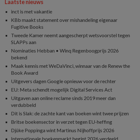
Laatste nieuws
inct is met vakantie
KBb maakt statement over mishandeling eigenaar
Fugitive Books
Tweede Kamer neemt aangescherpt wetsvoorstel tegen
SLAPPs aan
Nominaties Hebban • Winq Regenboogprijs 2026
bekend
Maak kennis met WeDaVinci, winnaar van de Renew the
Book Award
Uitgevers dagen Google opnieuw voor de rechter
EU: Meta schendt mogelijk Digital Services Act
Uitgaven aan online reclame sinds 2019 meer dan
verdubbeld
Dit is Slak: de zachte kant van boeken wint twee prijzen
Britse boekensector in verzet tegen EU-heffing
Djûke Poppinga wint Martinus Nijhoffprijs 2026
Internationale boekenmarkt begint 2026 verdeeld