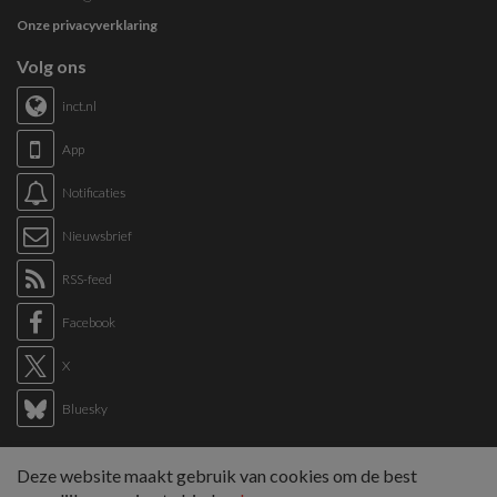
Onze privacyverklaring
Volg ons
inct.nl
App
Notificaties
Nieuwsbrief
RSS-feed
Facebook
X
Bluesky
Links
Deze website maakt gebruik van cookies om de best
Sitemap