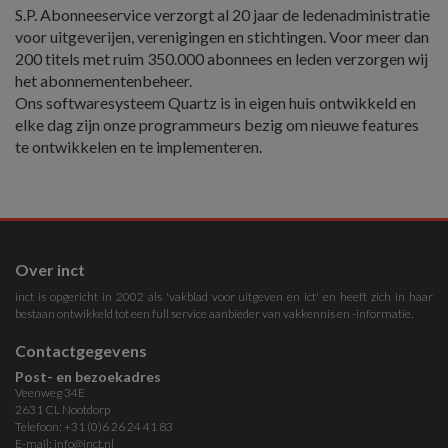
S.P. Abonneeservice verzorgt al 20 jaar de ledenadministratie
voor uitgeverijen, verenigingen en stichtingen. Voor meer dan
200 titels met ruim 350.000 abonnees en leden verzorgen wij
het abonnementenbeheer.
Ons softwaresysteem Quartz is in eigen huis ontwikkeld en
elke dag zijn onze programmeurs bezig om nieuwe features
te ontwikkelen en te implementeren.
Over inct
inct is opgericht in 2002 als 'vakblad voor uitgeven en ict' en heeft zich in haar
bestaan ontwikkeld tot een full service aanbieder van vakkennis en -informatie.
Contactgegevens
Post- en bezoekadres
Veenweg 34E
2631 CL Nootdorp
Telefoon: +31 (0)6 26 24 41 83
E-mail:
info@inct.nl