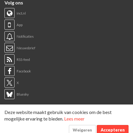
Volg ons
inct.nl
App
Notificaties
Nieuwsbrief
RSS-feed
Facebook
X
Bluesky
Links
Deze website maakt gebruik van cookies om de best
Sitemap
mogelijke ervaring te bieden.
Lees meer
Tags overzicht
Weigeren
Accepteren