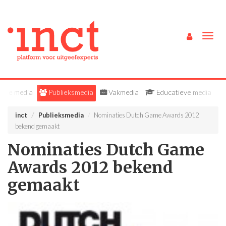
Togg
navig
Alle media
Publieksmedia
Vakmedia
Educatieve media
inct
Publieksmedia
Nominaties Dutch Game Awards 2012
bekend gemaakt
Nominaties Dutch Game
Awards 2012 bekend
gemaakt