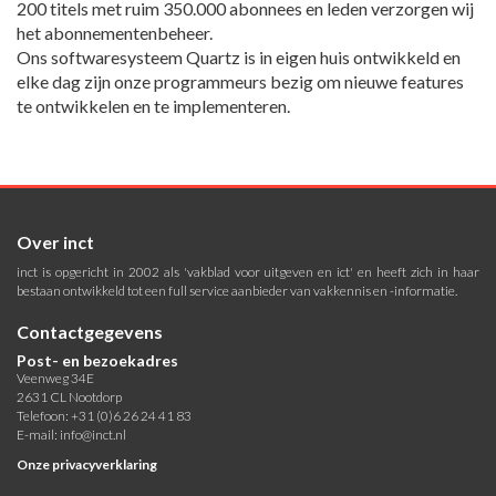
200 titels met ruim 350.000 abonnees en leden verzorgen wij
het abonnementenbeheer.
Ons softwaresysteem Quartz is in eigen huis ontwikkeld en
elke dag zijn onze programmeurs bezig om nieuwe features
te ontwikkelen en te implementeren.
Over inct
inct is opgericht in 2002 als 'vakblad voor uitgeven en ict' en heeft zich in haar
bestaan ontwikkeld tot een full service aanbieder van vakkennis en -informatie.
Contactgegevens
Post- en bezoekadres
Veenweg 34E
2631 CL Nootdorp
Telefoon: +31 (0)6 26 24 41 83
E-mail:
info@inct.nl
Onze privacyverklaring