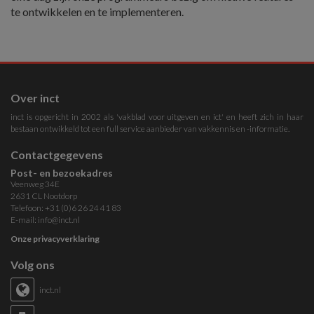
te ontwikkelen en te implementeren.
Over inct
inct is opgericht in 2002 als 'vakblad voor uitgeven en ict' en heeft zich in haar
bestaan ontwikkeld tot een full service aanbieder van vakkennis en -informatie.
Contactgegevens
Post- en bezoekadres
Veenweg 34E
2631 CL Nootdorp
Telefoon: +31 (0)6 26 24 41 83
E-mail:
info@inct.nl
Onze privacyverklaring
Volg ons
inct.nl