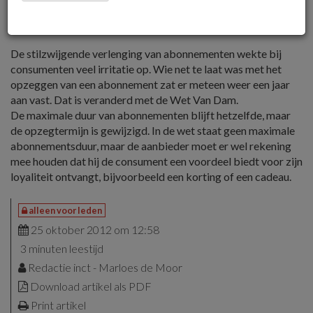
opzeggen. Wat houdt de wet precies in en wat betekent
het in de praktijk voor uitgevers?
De stilzwijgende verlenging van abonnementen wekte bij
consumenten veel irritatie op. Wie net te laat was met het
opzeggen van een abonnement zat er meteen weer een jaar
aan vast. Dat is veranderd met de Wet Van Dam.
De maximale duur van abonnementen blijft hetzelfde, maar
de opzegtermijn is gewijzigd. In de wet staat geen maximale
abonnementsduur, maar de aanbieder moet er wel rekening
mee houden dat hij de consument een voordeel biedt voor zijn
loyaliteit ontvangt, bijvoorbeeld een korting of een cadeau.
alleen voor leden
25 oktober 2012 om 12:58
3 minuten leestijd
Redactie inct - Marloes de Moor
Download artikel als PDF
Print artikel