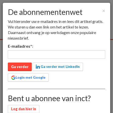
De abonnementenwet
×
Togg
Vul hieronder uw e-mailadres in en lees dit artikel gratis.
navig
We sturen u dan een link om het artikel te lezen.
Daarnaast ontvang je op werkdagen onze populaire
nieuwsbrief.
E-mailadres
*
:
Alle media
Publieksmedia
Vakmedia
Educatieve media
inct
Publieksmedia
De abonnementenwet
Ga verder met LinkedIn
De abonnementenwet
Ga verder
Login met Google
Met de Wet Van Dam (december 2011) is een einde
Bent u abonnee van inct?
gekomen aan de stilzwijgende verlenging van
abonnementen. Consumenten kunnen nu per drie
maanden hun kranten of tijdschriftabonnement
Log dan hier in