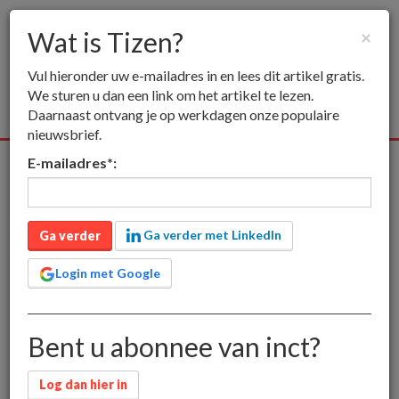
Wat is Tizen?
×
Togg
Vul hieronder uw e-mailadres in en lees dit artikel gratis.
navig
We sturen u dan een link om het artikel te lezen.
Daarnaast ontvang je op werkdagen onze populaire
nieuwsbrief.
E-mailadres
*
:
Alle media
Publieksmedia
Vakmedia
Educatieve media
inct
Publieksmedia
Wat is Tizen?
Ga verder met LinkedIn
Wat is Tizen?
Ga verder
Login met Google
Het opensource besturingssysteem Tizen heeft een
Bent u abonnee van inct?
rommelige geschiedenis. Voorloper was MeeGo, een
iniatiatief van Nokia en Intel. Het systeem werd eerst
ontwikkeld voor netbooks, maar later kwamen er
Log dan hier in