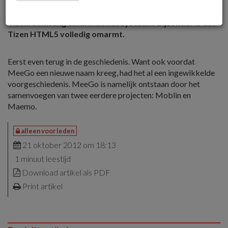
versies voor telefoons, autoradio’s en zelfs televisies.
Na enkele tegenvallers werd het project herdoopt tot
Tizen. Samsung omarmde het systeem. Bijzonder is dat
Tizen HTML5 volledig omarmt.
Eerst even terug in de geschiedenis. Want ook voordat
MeeGo een nieuwe naam kreeg, had het al een ingewikkelde
voorgeschiedenis. MeeGo is namelijk ontstaan door het
samenvoegen van twee eerdere projecten: Moblin en
Maemo.
alleen voor leden
21 oktober 2012 om 18:13
1 minuut leestijd
Download artikel als PDF
Print artikel