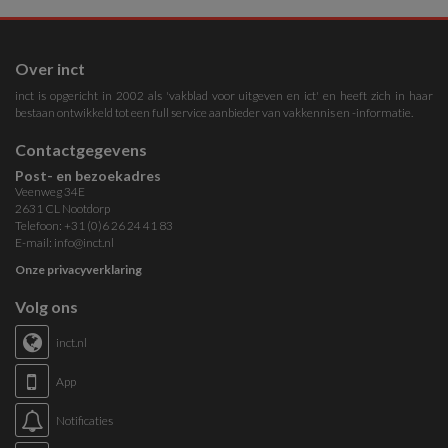
Over inct
inct is opgericht in 2002 als 'vakblad voor uitgeven en ict' en heeft zich in haar
bestaan ontwikkeld tot een full service aanbieder van vakkennis en -informatie.
Contactgegevens
Post- en bezoekadres
Veenweg 34E
2631 CL Nootdorp
Telefoon: +31 (0)6 26 24 41 83
E-mail:
info@inct.nl
Onze privacyverklaring
Volg ons
inct.nl
App
Notificaties