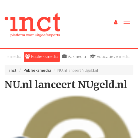
Togg
navig
Alle media
Publieksmedia
Vakmedia
Educatieve media
inct
Publieksmedia
NU.nl lanceert NUgeld.nl
NU.nl lanceert NUgeld.nl