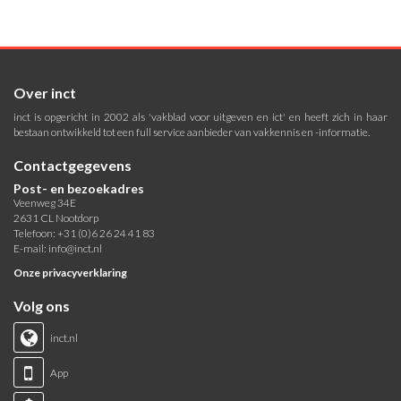
Over inct
inct is opgericht in 2002 als 'vakblad voor uitgeven en ict' en heeft zich in haar
bestaan ontwikkeld tot een full service aanbieder van vakkennis en -informatie.
Contactgegevens
Post- en bezoekadres
Veenweg 34E
2631 CL Nootdorp
Telefoon: +31 (0)6 26 24 41 83
E-mail:
info@inct.nl
Onze privacyverklaring
Volg ons
inct.nl
App