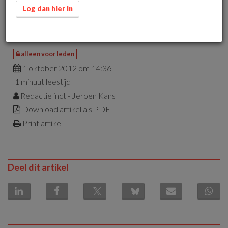
aandacht van de detailhandel te brengen voordat ze
Log dan hier in
fysiek beschikbaar zijn. In dit artikel wordt het
aanbiedingsproces beschreven.
alleen voor leden
1 oktober 2012 om 14:36
1 minuut leestijd
Redactie inct - Jeroen Kans
Download artikel als PDF
Print artikel
Deel dit artikel