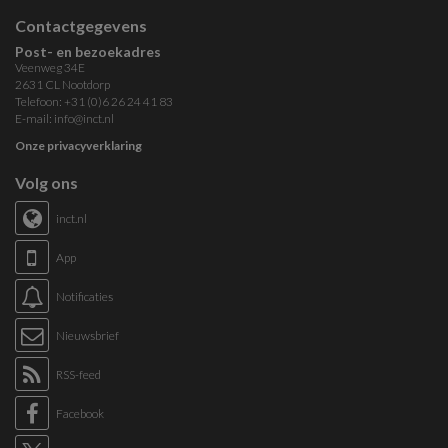
Contactgegevens
Post- en bezoekadres
Veenweg 34E
2631 CL Nootdorp
Telefoon: +31 (0)6 26 24 41 83
E-mail:
info@inct.nl
Onze privacyverklaring
Volg ons
inct.nl
App
Notificaties
Nieuwsbrief
RSS-feed
Facebook