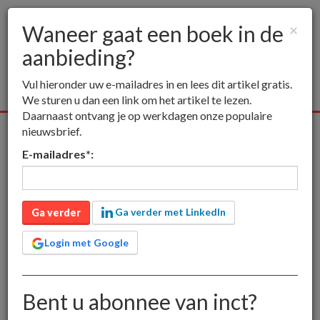
Waneer gaat een boek in de
×
aanbieding?
Togg
navig
Vul hieronder uw e-mailadres in en lees dit artikel gratis.
We sturen u dan een link om het artikel te lezen.
Daarnaast ontvang je op werkdagen onze populaire
nieuwsbrief.
Alle media
Publieksmedia
Vakmedia
Educatieve media
E-mailadres
*
:
inct
Publieksmedia
Waneer gaat een boek in de aanbieding?
Waneer gaat een boek in
Ga verder met LinkedIn
Ga verder
de aanbieding?
Login met Google
In de wereld van uitgevers en boekhandelaren betekent
Bent u abonnee van inct?
'aanbieding' niet alleen dat de prijs aantrekkelijker
wordt. Het is ook manier om boeken al onder de