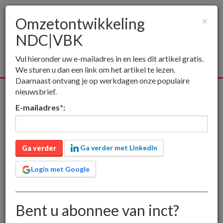
Omzetontwikkeling
×
NDC|VBK
Togg
navig
Vul hieronder uw e-mailadres in en lees dit artikel gratis.
We sturen u dan een link om het artikel te lezen.
Daarnaast ontvang je op werkdagen onze populaire
nieuwsbrief.
Alle media
Publieksmedia
Vakmedia
Educatieve medi
E-mailadres
*
:
inct
Omzetontwikkeling NDC|VBK
Omzetontwikkeling
Ga verder met LinkedIn
Ga verder
NDC|VBK
Login met Google
Tussen 2008 en 2010 liep de omzet van NDC|VBK terug
Bent u abonnee van inct?
van 365 naar 322 miljoen. Dat had alles te maken met de
ongelukkige overname van ThiemeMeulenhoff in 2008.