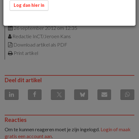
Log dan hier in
alleen voor leden
26 september 2012 om 12:35
Redactie InCT/Jeroen Kans
Download artikel als PDF
Print artikel
Deel dit artikel
Reacties
Om te kunnen reageren moet je zijn ingelogd.
Login of maak
gratis een account aan
.