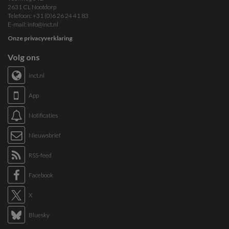
2631 CL Nootdorp
Telefoon: +31 (0)6 26 24 41 83
E-mail:
info@inct.nl
Onze privacyverklaring
Volg ons
inct.nl
App
Notificaties
Nieuwsbrief
RSS-feed
Facebook
X
Bluesky