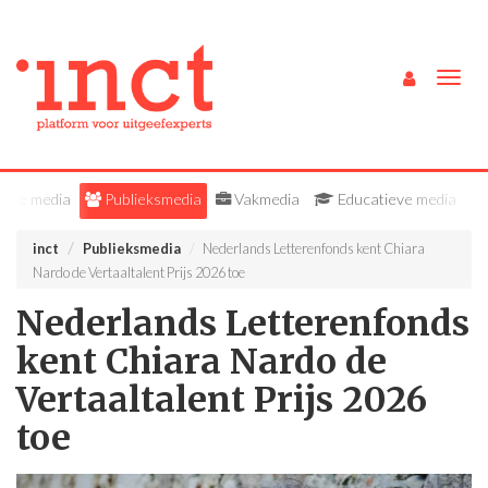
Togg
navig
Alle media
Publieksmedia
Vakmedia
Educatieve media
inct
Publieksmedia
Nederlands Letterenfonds kent Chiara
Nardo de Vertaaltalent Prijs 2026 toe
Nederlands Letterenfonds
kent Chiara Nardo de
Vertaaltalent Prijs 2026
toe