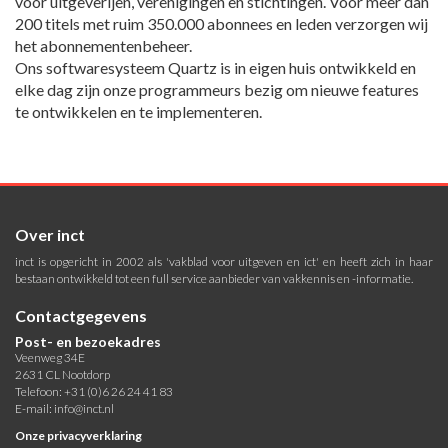
voor uitgeverijen, verenigingen en stichtingen. Voor meer dan
200 titels met ruim 350.000 abonnees en leden verzorgen wij
het abonnementenbeheer.
Ons softwaresysteem Quartz is in eigen huis ontwikkeld en
elke dag zijn onze programmeurs bezig om nieuwe features
te ontwikkelen en te implementeren.
Over inct
inct is opgericht in 2002 als 'vakblad voor uitgeven en ict' en heeft zich in haar
bestaan ontwikkeld tot een full service aanbieder van vakkennis en -informatie.
Contactgegevens
Post- en bezoekadres
Veenweg 34E
2631 CL Nootdorp
Telefoon: +31 (0)6 26 24 41 83
E-mail:
info@inct.nl
Onze privacyverklaring