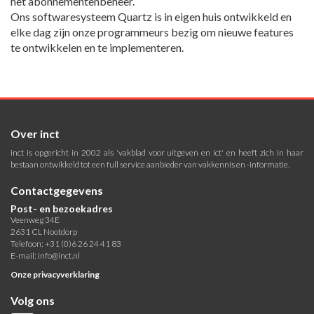
het abonnementenbeheer.
Ons softwaresysteem Quartz is in eigen huis ontwikkeld en
elke dag zijn onze programmeurs bezig om nieuwe features
te ontwikkelen en te implementeren.
Over inct
inct is opgericht in 2002 als 'vakblad voor uitgeven en ict' en heeft zich in haar
bestaan ontwikkeld tot een full service aanbieder van vakkennis en -informatie.
Contactgegevens
Post- en bezoekadres
Veenweg 34E
2631 CL Nootdorp
Telefoon: +31 (0)6 26 24 41 83
E-mail:
info@inct.nl
Onze privacyverklaring
Volg ons