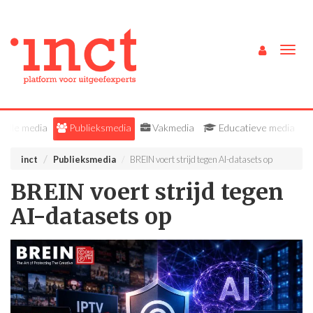
Togg
navig
Alle media
Publieksmedia
Vakmedia
Educatieve media
inct
Publieksmedia
BREIN voert strijd tegen AI-datasets op
BREIN voert strijd tegen
AI-datasets op