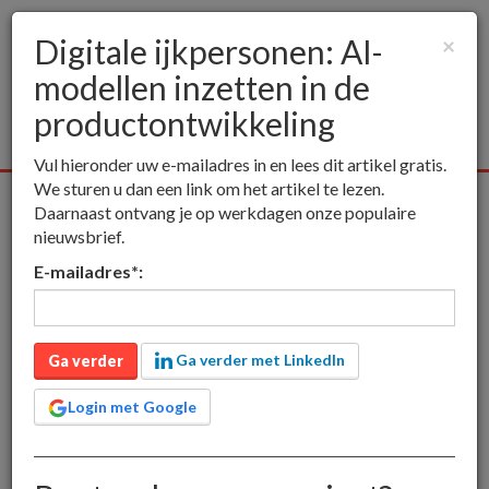
Digitale ijkpersonen: AI-
×
modellen inzetten in de
Togg
navig
productontwikkeling
Vul hieronder uw e-mailadres in en lees dit artikel gratis.
We sturen u dan een link om het artikel te lezen.
Alle media
Publieksmedia
Vakmedia
Educatieve media
Daarnaast ontvang je op werkdagen onze populaire
nieuwsbrief.
inct
Publieksmedia
Digitale ijkpersonen: AI-modellen inzetten in
E-mailadres
*
:
de productontwikkeling
Digitale ijkpersonen: AI-
modellen inzetten in de
Ga verder met LinkedIn
Ga verder
productontwikkeling
Login met Google