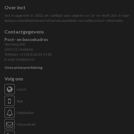
Over inct
inct is opgericht in 2002 als 'vakblad voor uitgeven en ict' en heeft zich in haar
bestaan ontwikkeld tot een full service aanbieder van vakkennis en -informatie.
Contactgegevens
Post- en bezoekadres
Veenweg 34E
2631 CL Nootdorp
Telefoon: +31 (0)6 26 24 41 83
E-mail:
info@inct.nl
Onze privacyverklaring
Volg ons
inct.nl
App
Notificaties
Nieuwsbrief