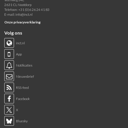
2631 CL Nootdorp
Telefoon: +31 (0)6 26 24 41 83
E-mail:
info@inct.nl
Onze privacyverklaring
Volg ons
inct.nl
App
Notificaties
Nieuwsbrief
RSS-feed
Facebook
X
Bluesky