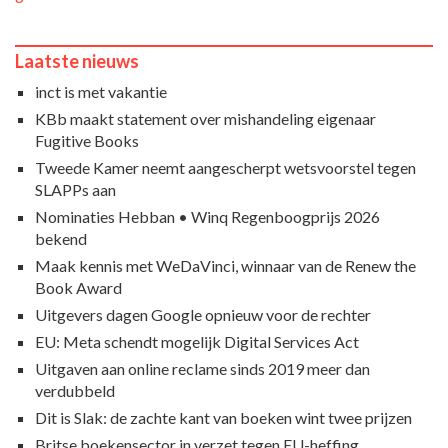
Laatste nieuws
inct is met vakantie
KBb maakt statement over mishandeling eigenaar
Fugitive Books
Tweede Kamer neemt aangescherpt wetsvoorstel tegen
SLAPPs aan
Nominaties Hebban • Winq Regenboogprijs 2026
bekend
Maak kennis met WeDaVinci, winnaar van de Renew the
Book Award
Uitgevers dagen Google opnieuw voor de rechter
EU: Meta schendt mogelijk Digital Services Act
Uitgaven aan online reclame sinds 2019 meer dan
verdubbeld
Dit is Slak: de zachte kant van boeken wint twee prijzen
Britse boekensector in verzet tegen EU-heffing