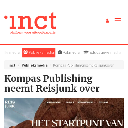
Togg
navig
Alle media
Publieksmedia
Vakmedia
Educatieve media
inct
Publieksmedia
Kompas Publishing neemt Reisjunk over
Kompas Publishing
neemt Reisjunk over