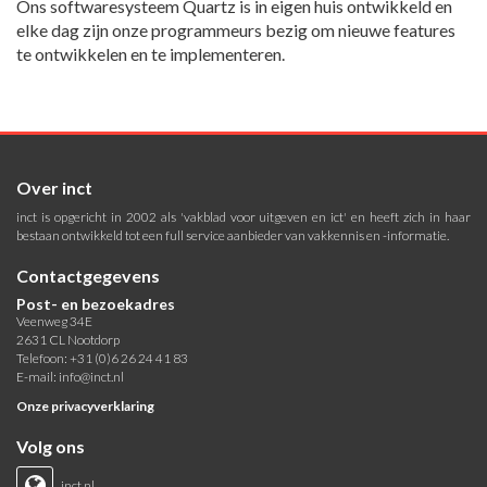
Ons softwaresysteem Quartz is in eigen huis ontwikkeld en
elke dag zijn onze programmeurs bezig om nieuwe features
te ontwikkelen en te implementeren.
Over inct
inct is opgericht in 2002 als 'vakblad voor uitgeven en ict' en heeft zich in haar
bestaan ontwikkeld tot een full service aanbieder van vakkennis en -informatie.
Contactgegevens
Post- en bezoekadres
Veenweg 34E
2631 CL Nootdorp
Telefoon: +31 (0)6 26 24 41 83
E-mail:
info@inct.nl
Onze privacyverklaring
Volg ons
inct.nl