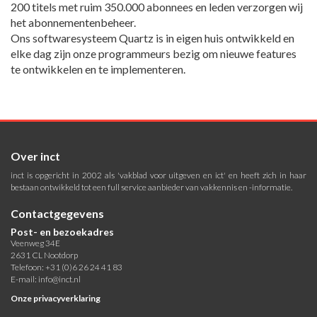
200 titels met ruim 350.000 abonnees en leden verzorgen wij
het abonnementenbeheer.
Ons softwaresysteem Quartz is in eigen huis ontwikkeld en
elke dag zijn onze programmeurs bezig om nieuwe features
te ontwikkelen en te implementeren.
Over inct
inct is opgericht in 2002 als 'vakblad voor uitgeven en ict' en heeft zich in haar
bestaan ontwikkeld tot een full service aanbieder van vakkennis en -informatie.
Contactgegevens
Post- en bezoekadres
Veenweg 34E
2631 CL Nootdorp
Telefoon: +31 (0)6 26 24 41 83
E-mail:
info@inct.nl
Onze privacyverklaring