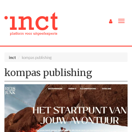
Togg
navig
inct
kompas publishing
kompas publishing