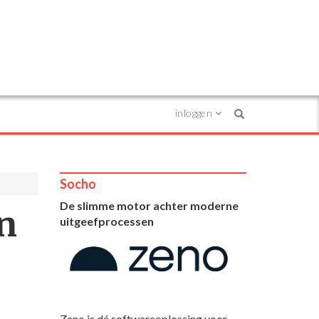
inloggen
Search
Socho
De slimme motor achter moderne
n
uitgeefprocessen
Zeno is dé softwareoplossing voor