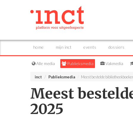
home
mijn inct
events
dossiers
Alle media
Publieksmedia
Vakmedia
inct
Publieksmedia
Meest bestelde bibliotheekboeke
Meest besteld
2025