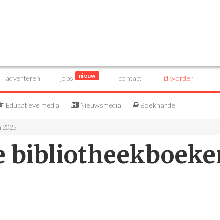
nieuw
adverteren
jobs
contact
lid worden
Educatieve media
Nieuwsmedia
Boekhandel
n 2025
e bibliotheekboeke