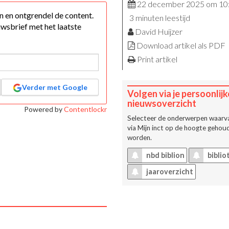
22 december 2025 om 10
 in en ontgrendel de content.
3 minuten leestijd
wsbrief met het laatste
David Huijzer
Download artikel als PDF
Print artikel
Verder met Google
Volgen via je persoonlijk
nieuwsoverzicht
Powered by
Contentlockr
Selecteer de onderwerpen waarva
via
Mijn inct
op de hoogte gehoud
worden.
nbd biblion
biblio
jaaroverzicht