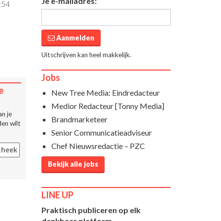
Je e-mailadres:
:54
Aanmelden
Uitschrijven kan heel makkelijk.
Jobs
e
New Tree Media: Eindredacteur
Medior Redacteur [Tonny Media]
n je
Brandmarketeer
en wilt
Senior Communicatieadviseur
Chef Nieuwsredactie – PZC
theek
Bekijk alle jobs
LINE UP
Praktisch publiceren op elk
denkbaar platform