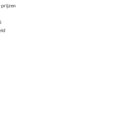
 prijzen
6
eld