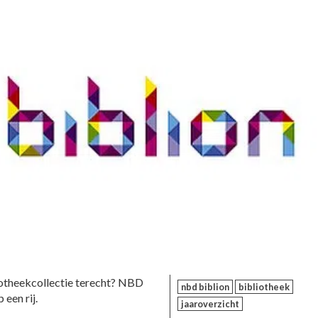
iotheekcollectie terecht? NBD
nbd biblion
bibliotheek
een rij.
jaaroverzicht