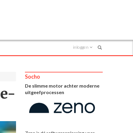
inloggen
Search
Socho
De slimme motor achter moderne
 e-
uitgeefprocessen
Zeno is dé softwareoplossing voor