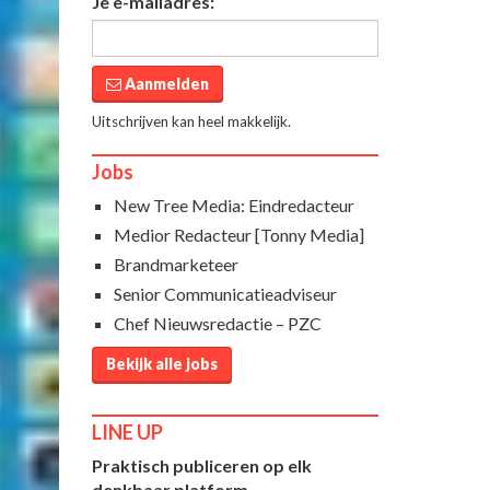
Je e-mailadres:
Aanmelden
Uitschrijven kan heel makkelijk.
Jobs
New Tree Media: Eindredacteur
Medior Redacteur [Tonny Media]
Brandmarketeer
Senior Communicatieadviseur
Chef Nieuwsredactie – PZC
Bekijk alle jobs
LINE UP
Praktisch publiceren op elk
denkbaar platform