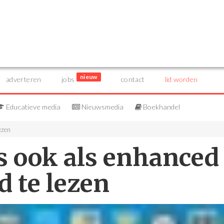
nieuw
adverteren
jobs
contact
lid worden
Educatieve media
Nieuwsmedia
Boekhandel
ezen
s ook als enhanced
d te lezen