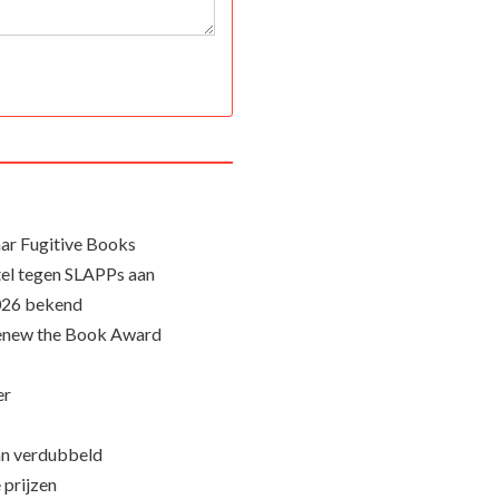
ar Fugitive Books
el tegen SLAPPs aan
026 bekend
Renew the Book Award
er
an verdubbeld
 prijzen