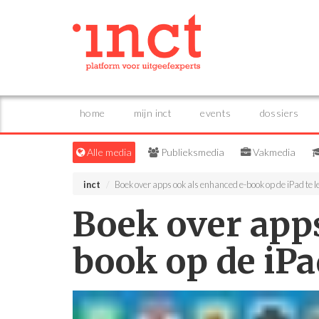
home
mijn inct
events
dossiers
Alle media
Publieksmedia
Vakmedia
inct
Boek over apps ook als enhanced e-book op de iPad te l
Boek over app
book op de iPa