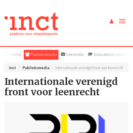
Togg
navig
Alle media
Publieksmedia
Vakmedia
Educatieve media
inct
Publieksmedia
Internationale verenigd front voor leenrecht
Internationale verenigd
front voor leenrecht