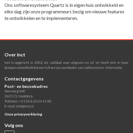
Ons softwaresysteem Quartz is in eigen huis ontwikkeld en
elke dag zijn onze programmeurs bezig om nieuwe features
te ontwikkelen en te implementeren.
Over inct
inct is opgericht in 2002 als 'vakblad voor uitgeven en ict' en heeft zich in haar
bestaan ontwikkeld tot een full service aanbieder van vakkennis en -informatie.
Contactgegevens
Post- en bezoekadres
Veenweg 34E
2631 CL Nootdorp
Telefoon: +31 (0)6 26 24 41 83
E-mail:
info@inct.nl
Onze privacyverklaring
Volg ons