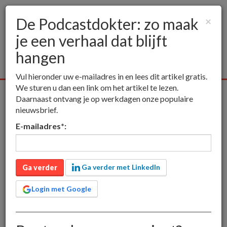
De Podcastdokter: zo maak
×
je een verhaal dat blijft
Togg
navig
hangen
Vul hieronder uw e-mailadres in en lees dit artikel gratis.
We sturen u dan een link om het artikel te lezen.
Alle media
Publieksmedia
Vakmedia
Educatieve media
Daarnaast ontvang je op werkdagen onze populaire
nieuwsbrief.
inct
Publieksmedia
De Podcastdokter: zo maak je een verhaal
E-mailadres
*
:
dat blijft hangen
De Podcastdokter: zo
maak je een verhaal dat
Ga verder met LinkedIn
Ga verder
blijft hangen
Login met Google