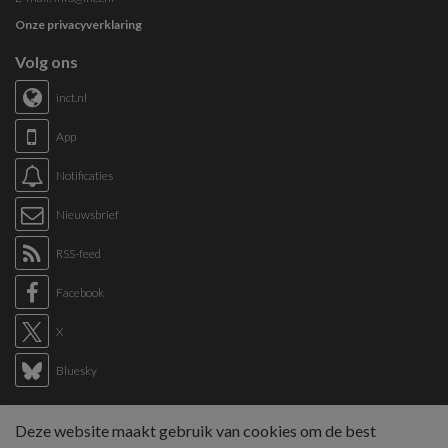
Onze privacyverklaring
Volg ons
inct.nl
App
Notificaties
Nieuwsbrief
RSS-feed
Facebook
X
Bluesky
Links
Deze website maakt gebruik van cookies om de best
Sitemap