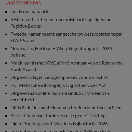
Laatste nieuws
inct is met vakantie
KBb maakt statement over mishandeling eigenaar
Fugitive Books
Tweede Kamer neemt aangescherpt wetsvoorstel tegen
SLAPPs aan
Nominaties Hebban • Winq Regenboogprijs 2026
bekend
Maak kennis met WeDaVinci, winnaar van de Renew the
Book Award
Uitgevers dagen Google opnieuw voor de rechter
EU: Meta schendt mogelijk Digital Services Act
Uitgaven aan online reclame sinds 2019 meer dan
verdubbeld
Dit is Slak: de zachte kant van boeken wint twee prijzen
Britse boekensector in verzet tegen EU-heffing
Djûke Poppinga wint Martinus Nijhoffprijs 2026
Internationale boekenmarkt begint 2026 verdeeld