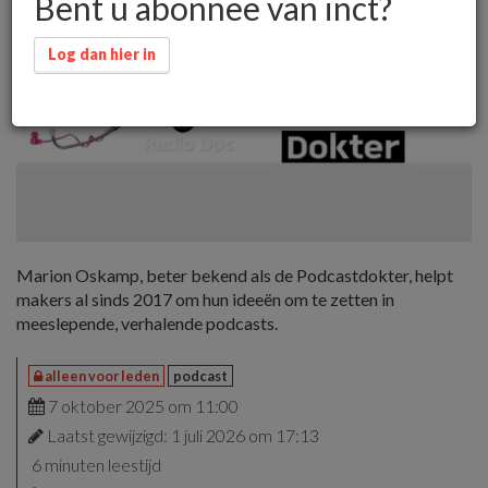
Bent u abonnee van inct?
Log dan hier in
Marion Oskamp, beter bekend als de Podcastdokter, helpt
makers al sinds 2017 om hun ideeën om te zetten in
meeslepende, verhalende podcasts.
alleen voor leden
podcast
7 oktober 2025 om 11:00
Laatst gewijzigd: 1 juli 2026 om 17:13
6 minuten leestijd