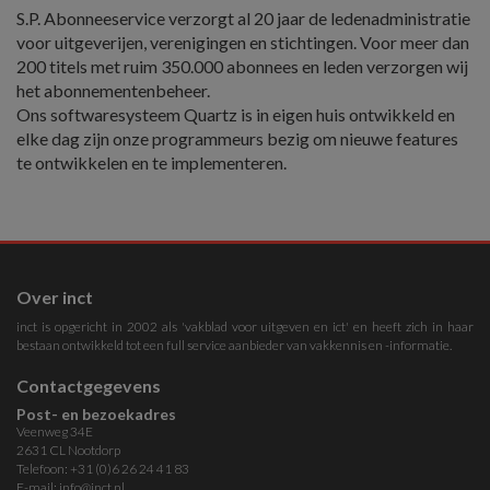
S.P. Abonneeservice verzorgt al 20 jaar de ledenadministratie
voor uitgeverijen, verenigingen en stichtingen. Voor meer dan
200 titels met ruim 350.000 abonnees en leden verzorgen wij
het abonnementenbeheer.
Ons softwaresysteem Quartz is in eigen huis ontwikkeld en
elke dag zijn onze programmeurs bezig om nieuwe features
te ontwikkelen en te implementeren.
Over inct
inct is opgericht in 2002 als 'vakblad voor uitgeven en ict' en heeft zich in haar
bestaan ontwikkeld tot een full service aanbieder van vakkennis en -informatie.
Contactgegevens
Post- en bezoekadres
Veenweg 34E
2631 CL Nootdorp
Telefoon: +31 (0)6 26 24 41 83
E-mail:
info@inct.nl