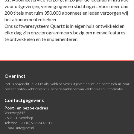
voor uitgeverijen, verenigingen en stichtingen. Voor meer dan
200 titels met ruim 350.000 abonnees en leden verzorgen wij
het abonnementenbeheer.
Ons softwaresysteem Quartz is in eigen huis ontwikkeld en
elke dag zijn onze programmeurs bezig om nieuwe features
te ontwikkelen en te implementeren.
Over inct
inct is opgericht in 2002 als 'vakblad voor uitgeven en ict' en heeft zich in haar
bestaan ontwikkeld tot een full service aanbieder van vakkennis en -informatie.
Contactgegevens
Post- en bezoekadres
Veenweg 34E
2631 CL Nootdorp
Telefoon: +31 (0)6 26 24 41 83
E-mail:
info@inct.nl