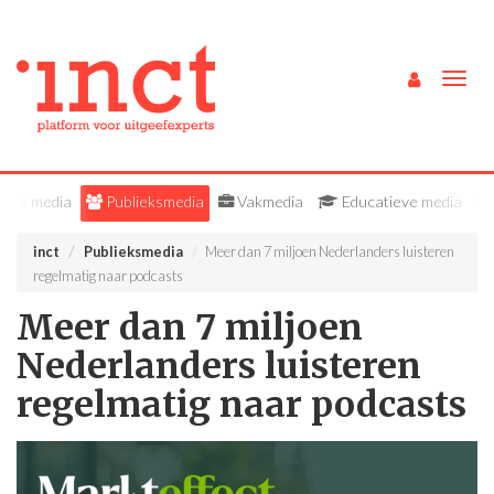
Togg
navig
Alle media
Publieksmedia
Vakmedia
Educatieve media
inct
Publieksmedia
Meer dan 7 miljoen Nederlanders luisteren
regelmatig naar podcasts
Meer dan 7 miljoen
Nederlanders luisteren
regelmatig naar podcasts