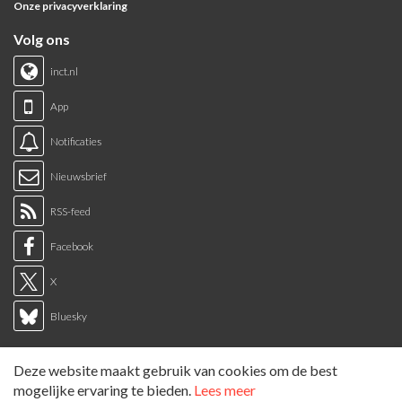
Onze privacyverklaring
Volg ons
inct.nl
App
Notificaties
Nieuwsbrief
RSS-feed
Facebook
X
Bluesky
Links
Deze website maakt gebruik van cookies om de best
Sitemap
mogelijke ervaring te bieden.
Lees meer
Tags overzicht