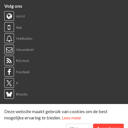
Volg ons
inct.nl
App
Notificaties
Nieuwsbrief
RSS-feed
Facebook
X
Bluesky
Links
Deze website maakt gebruik van cookies om de best
Sitemap
mogelijke ervaring te bieden.
Lees meer
Tags overzicht