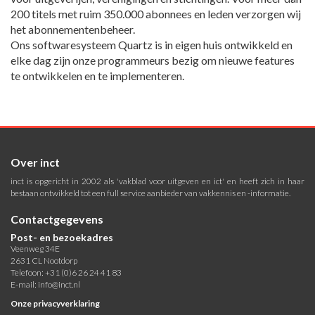
200 titels met ruim 350.000 abonnees en leden verzorgen wij
het abonnementenbeheer.
Ons softwaresysteem Quartz is in eigen huis ontwikkeld en
elke dag zijn onze programmeurs bezig om nieuwe features
te ontwikkelen en te implementeren.
Over inct
inct is opgericht in 2002 als 'vakblad voor uitgeven en ict' en heeft zich in haar
bestaan ontwikkeld tot een full service aanbieder van vakkennis en -informatie.
Contactgegevens
Post- en bezoekadres
Veenweg 34E
2631 CL Nootdorp
Telefoon: +31 (0)6 26 24 41 83
E-mail:
info@inct.nl
Onze privacyverklaring