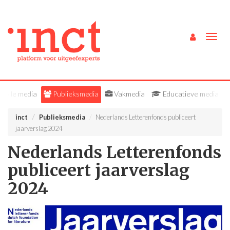
Togg
navig
Alle media
Publieksmedia
Vakmedia
Educatieve media
inct
Publieksmedia
Nederlands Letterenfonds publiceert
jaarverslag 2024
Nederlands Letterenfonds
publiceert jaarverslag
2024