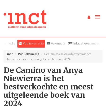
Togg
navig
Alle media
Publieksmedia
Vakmedia
Educatieve media
inct
Publieksmedia
De Camino van Anya Niewierra is het
bestverkochte en meest uitgeleende boek van 2024
De Camino van Anya
Niewierra is het
bestverkochte en meest
uitgeleende boek van
2024