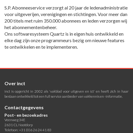
S.P. Abonneeservice verzorgt al 20 jaar de ledenadministratie
voor uitgeverijen, verenigingen en stichtingen. Voor meer dan
200 titels met ruim 350.000 abonnees en leden verzorgen wij
het abonnementenbeheer.
Ons softwaresysteem Quartz is in eigen huis ontwikkeld en
elke dag zijn onze programmeurs bezig om nieuwe features
te ontwikkelen en te implementeren.
Over inct
inct is opgericht in 2002 als 'vakblad voor uitgeven en ict' en heeft zich in haar
bestaan ontwikkeld tot een full service aanbieder van vakkennis en -informatie.
Contactgegevens
Post- en bezoekadres
Veenweg 34E
2631 CL Nootdorp
Telefoon: +31 (0)6 26 24 41 83