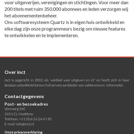
voor uitgeverijen, verenigingen en stichtingen. Voor meer dan
200 titels met ruim 350.000 abonnees en leden verzorgen wij
het abonnementenbeheer.
Ons softwaresysteem Quartz is in eigen huis ontwikkeld en
elke dag zijn onze programmeurs bezig om nieuwe features
te ontwikkelen en te implementeren.
Over inct
inct is opgericht in 2002 als 'vakblad voor uitgeven en ict' en heeft zich in haar
bestaan ontwikkeld tot een full service aanbieder van vakkennis en -informatie.
Contactgegevens
Post- en bezoekadres
Veenweg 34E
2631 CL Nootdorp
Telefoon: +31 (0)6 26 24 41 83
E-mail:
info@inct.nl
Onze privacyverklaring